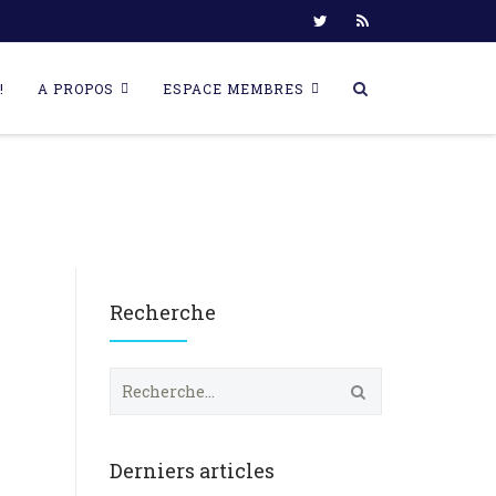
!
A PROPOS
ESPACE MEMBRES
Recherche
R
e
c
h
e
Derniers articles
r