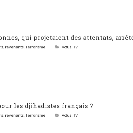
nnes, qui projetaient des attentats, arrêt
rs
,
revenants
,
Terrorisme
Actus
,
TV
pour les djihadistes français ?
rs
,
revenants
,
Terrorisme
Actus
,
TV