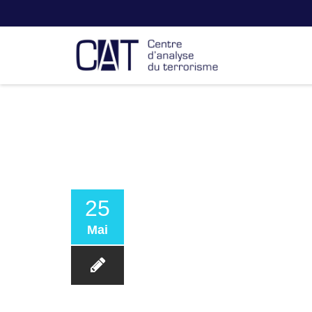
25
Mai