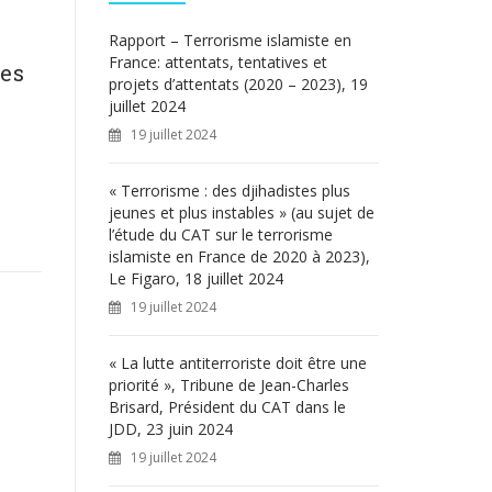
c
h
Rapport – Terrorisme islamiste en
e
France: attentats, tentatives et
des
r
projets d’attentats (2020 – 2023), 19
juillet 2024
:
19 juillet 2024
« Terrorisme : des djihadistes plus
jeunes et plus instables » (au sujet de
l’étude du CAT sur le terrorisme
islamiste en France de 2020 à 2023),
Le Figaro, 18 juillet 2024
19 juillet 2024
« La lutte antiterroriste doit être une
priorité », Tribune de Jean-Charles
Brisard, Président du CAT dans le
JDD, 23 juin 2024
19 juillet 2024