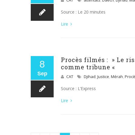
CAT
attentats
,
Daech
,
Djihad
,
Mar
Source : Le 20 minutes
Lire
Procès filmés : » Le ri
8
comme tribune «
Sep
CAT
Djihad
,
Justice
,
Mérah
,
Proc
Source : L’Express
Lire