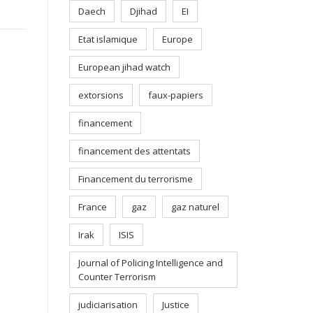
Daech
Djihad
EI
Etat islamique
Europe
European jihad watch
extorsions
faux-papiers
financement
financement des attentats
Financement du terrorisme
France
gaz
gaz naturel
Irak
ISIS
Journal of Policing Intelligence and
Counter Terrorism
judiciarisation
Justice