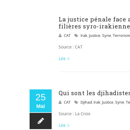
La justice pénale face
filières syro-irakienne
CAT
Irak
,
Justice
,
Syrie
,
Terroris
Source : CAT
Lire
Qui sont les djihadiste
25
CAT
Djihad
,
Irak
,
Justice
,
Syrie
,
Te
Mai
Source : La Croix
Lire