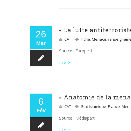
« La lutte antiterroris
26
CAT
fiche
,
Menace
,
renseigneme
Mar
Source : Europe 1
Lire
« Anatomie de la menac
6
CAT
Etat islamique
,
France
,
Men
Fév
Source : Médiapart
Lire