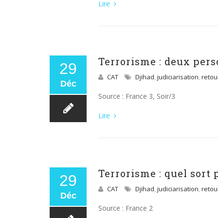
Lire
Terrorisme : deux perso
29
CAT
Djihad
,
judiciarisation
,
retou
Déc
Source : France 3, Soir/3
Lire
Terrorisme : quel sort 
29
CAT
Djihad
,
judiciarisation
,
retou
Déc
Source : France 2