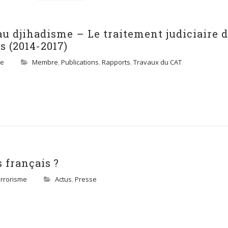
 au djihadisme – Le traitement judiciaire 
s (2014-2017)
me
Membre
,
Publications
,
Rapports
,
Travaux du CAT
s français ?
rrorisme
Actus
,
Presse