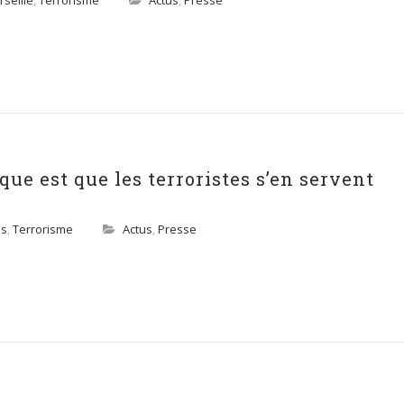
seille
,
Terrorisme
Actus
,
Presse
sque est que les terroristes s’en servent
ès
,
Terrorisme
Actus
,
Presse