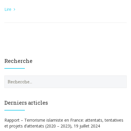
Lire
Recherche
R
e
c
h
e
Derniers articles
r
c
h
Rapport – Terrorisme islamiste en France: attentats, tentatives
e
et projets d’attentats (2020 – 2023), 19 juillet 2024
r