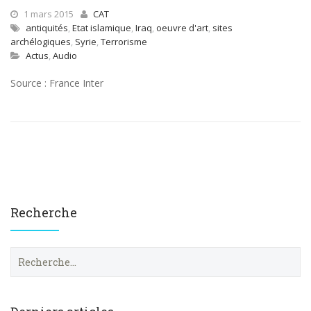
1 mars 2015
CAT
antiquités
,
Etat islamique
,
Iraq
,
oeuvre d'art
,
sites
archélogiques
,
Syrie
,
Terrorisme
Actus
,
Audio
Source : France Inter
Recherche
R
e
c
h
e