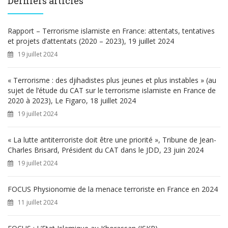
Derniers articles
r
c
h
Rapport – Terrorisme islamiste en France: attentats, tentatives
e
et projets d’attentats (2020 – 2023), 19 juillet 2024
r
19 juillet 2024
:
« Terrorisme : des djihadistes plus jeunes et plus instables » (au
sujet de l’étude du CAT sur le terrorisme islamiste en France de
2020 à 2023), Le Figaro, 18 juillet 2024
19 juillet 2024
« La lutte antiterroriste doit être une priorité », Tribune de Jean-
Charles Brisard, Président du CAT dans le JDD, 23 juin 2024
19 juillet 2024
FOCUS Physionomie de la menace terroriste en France en 2024
11 juillet 2024