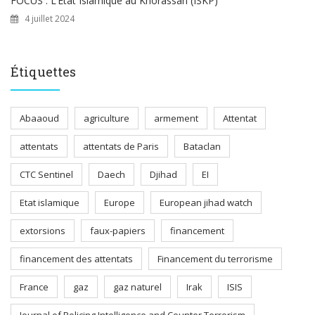
FOCUS : L’Etat Islamique au Khorassan (ISKP)
4 juillet 2024
Étiquettes
Abaaoud
agriculture
armement
Attentat
attentats
attentats de Paris
Bataclan
CTC Sentinel
Daech
Djihad
EI
Etat islamique
Europe
European jihad watch
extorsions
faux-papiers
financement
financement des attentats
Financement du terrorisme
France
gaz
gaz naturel
Irak
ISIS