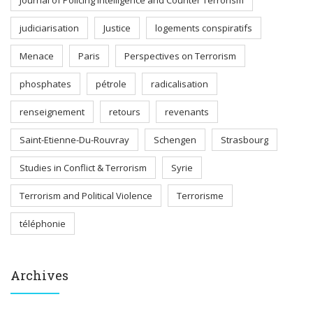
Journal of Policing Intelligence and Counter Terrorism
judiciarisation
Justice
logements conspiratifs
Menace
Paris
Perspectives on Terrorism
phosphates
pétrole
radicalisation
renseignement
retours
revenants
Saint-Etienne-Du-Rouvray
Schengen
Strasbourg
Studies in Conflict & Terrorism
Syrie
Terrorism and Political Violence
Terrorisme
téléphonie
Archives