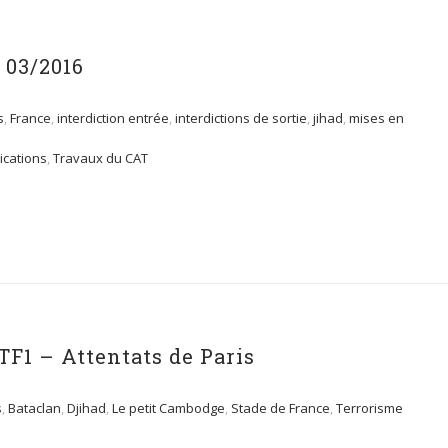
 03/2016
s
,
France
,
interdiction entrée
,
interdictions de sortie
,
jihad
,
mises en
ications
,
Travaux du CAT
TF1 – Attentats de Paris
s
,
Bataclan
,
Djihad
,
Le petit Cambodge
,
Stade de France
,
Terrorisme