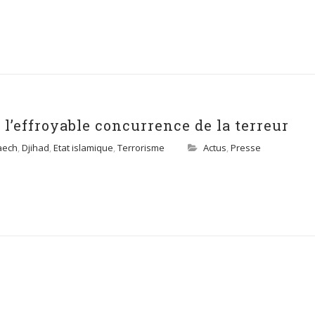
 l’effroyable concurrence de la terreur
aech
,
Djihad
,
Etat islamique
,
Terrorisme
Actus
,
Presse