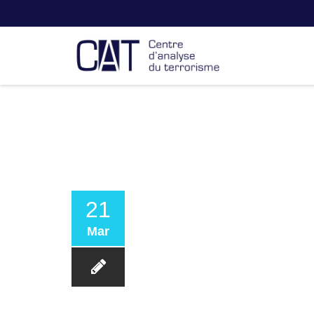
21
Mar