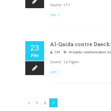
Source : t f 1
Lire
Al-Qaïda contre Daech:
23
CAT
Al-Qaïda
,
communication
,
D
Fév
Source : Le Figaro
Lire
1
2
3