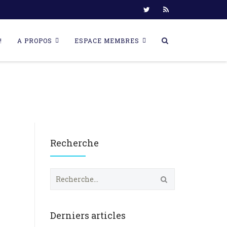
!
A PROPOS
ESPACE MEMBRES
Recherche
R
e
c
h
e
Derniers articles
r