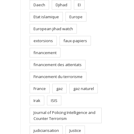
Daech
Djihad
EI
Etat islamique
Europe
European jihad watch
extorsions
faux-papiers
financement
financement des attentats
Financement du terrorisme
France
gaz
gaz naturel
Irak
ISIS
Journal of Policing Intelligence and
Counter Terrorism
judiciarisation
Justice