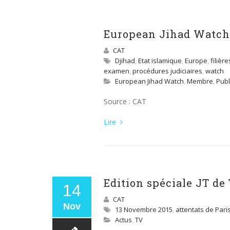
European Jihad Watch
CAT
Djihad
,
Etat islamique
,
Europe
,
filière
examen
,
procédures judiciaires
,
watch
European Jihad Watch
,
Membre
,
Publ
Source : CAT
Lire
Edition spéciale JT de 
14
CAT
Nov
13 Novembre 2015
,
attentats de Pari
Actus
,
TV