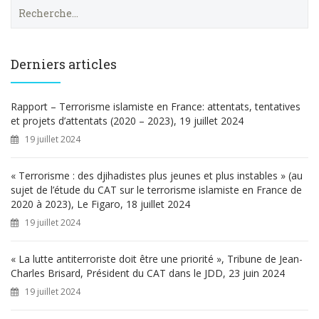
R
e
c
h
e
Derniers articles
r
c
h
Rapport – Terrorisme islamiste en France: attentats, tentatives
e
et projets d’attentats (2020 – 2023), 19 juillet 2024
r
19 juillet 2024
:
« Terrorisme : des djihadistes plus jeunes et plus instables » (au
sujet de l’étude du CAT sur le terrorisme islamiste en France de
2020 à 2023), Le Figaro, 18 juillet 2024
19 juillet 2024
« La lutte antiterroriste doit être une priorité », Tribune de Jean-
Charles Brisard, Président du CAT dans le JDD, 23 juin 2024
19 juillet 2024