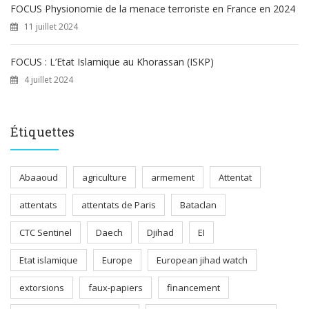
FOCUS Physionomie de la menace terroriste en France en 2024
11 juillet 2024
FOCUS : L’Etat Islamique au Khorassan (ISKP)
4 juillet 2024
Étiquettes
Abaaoud
agriculture
armement
Attentat
attentats
attentats de Paris
Bataclan
CTC Sentinel
Daech
Djihad
EI
Etat islamique
Europe
European jihad watch
extorsions
faux-papiers
financement