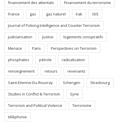
financement des attentats
Financement du terrorisme
France
gaz
gaz naturel
Irak
ISIS
Journal of Policing Intelligence and Counter Terrorism
judiciarisation
Justice
logements conspiratifs
Menace
Paris
Perspectives on Terrorism
phosphates
pétrole
radicalisation
renseignement
retours
revenants
Saint-Etienne-Du-Rouvray
Schengen
Strasbourg
Studies in Conflict & Terrorism
Syrie
Terrorism and Political Violence
Terrorisme
téléphonie