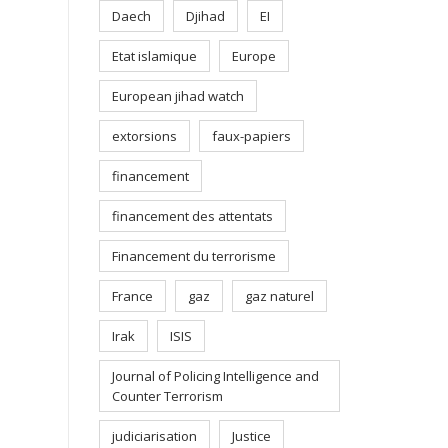
Daech
Djihad
EI
Etat islamique
Europe
European jihad watch
extorsions
faux-papiers
financement
financement des attentats
Financement du terrorisme
France
gaz
gaz naturel
Irak
ISIS
Journal of Policing Intelligence and
Counter Terrorism
judiciarisation
Justice