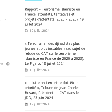
c
h
Rapport – Terrorisme islamiste en
e
France: attentats, tentatives et
r
projets d’attentats (2020 – 2023), 19
enez
juillet 2024
:
19 juillet 2024
« Terrorisme : des djihadistes plus
jeunes et plus instables » (au sujet de
l’étude du CAT sur le terrorisme
islamiste en France de 2020 à 2023),
Le Figaro, 18 juillet 2024
nt
19 juillet 2024
« La lutte antiterroriste doit être une
priorité », Tribune de Jean-Charles
Brisard, Président du CAT dans le
JDD, 23 juin 2024
19 juillet 2024