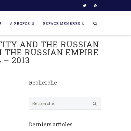
!
A PROPOS
ESPACE MEMBRES
TITY AND THE RUSSIAN
N THE RUSSIAN EMPIRE
 – 2013
Recherche
R
e
c
h
e
Derniers articles
r