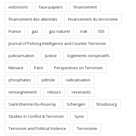
extorsions
faux-papiers
financement
financement des attentats
Financement du terrorisme
France
gaz
gaz naturel
Irak
ISIS
Journal of Policing Intelligence and Counter Terrorism
judiciarisation
Justice
logements conspiratifs
Menace
Paris
Perspectives on Terrorism
phosphates
pétrole
radicalisation
renseignement
retours
revenants
Saint-Etienne-Du-Rouvray
Schengen
Strasbourg
Studies in Conflict & Terrorism
Syrie
Terrorism and Political Violence
Terrorisme