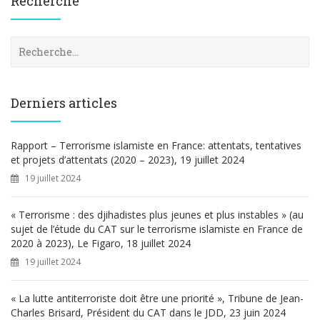
Recherche
R
e
c
h
e
Derniers articles
r
c
h
Rapport – Terrorisme islamiste en France: attentats, tentatives
e
et projets d’attentats (2020 – 2023), 19 juillet 2024
r
19 juillet 2024
:
« Terrorisme : des djihadistes plus jeunes et plus instables » (au
sujet de l’étude du CAT sur le terrorisme islamiste en France de
2020 à 2023), Le Figaro, 18 juillet 2024
19 juillet 2024
« La lutte antiterroriste doit être une priorité », Tribune de Jean-
Charles Brisard, Président du CAT dans le JDD, 23 juin 2024