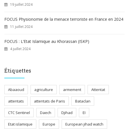
19 juillet 2024
FOCUS Physionomie de la menace terroriste en France en 2024
11 juillet 2024
FOCUS : L’Etat Islamique au Khorassan (ISKP)
4 juillet 2024
Étiquettes
Abaaoud
agriculture
armement
Attentat
attentats
attentats de Paris
Bataclan
CTC Sentinel
Daech
Djihad
EI
Etat islamique
Europe
European jihad watch