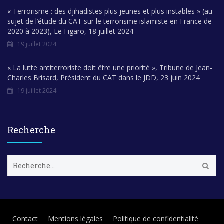
« Terrorisme : des djihadistes plus jeunes et plus instables » (au
sujet de l’étude du CAT sur le terrorisme islamiste en France de
2020 à 2023), Le Figaro, 18 juillet 2024
19 juillet 2024
« La lutte antiterroriste doit être une priorité », Tribune de Jean-
Charles Brisard, Président du CAT dans le JDD, 23 juin 2024
19 juillet 2024
Recherche
R
e
c
h
e
r
Contact
Mentions légales
Politique de confidentialité
c