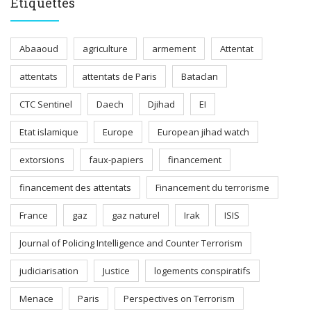
Étiquettes
Abaaoud
agriculture
armement
Attentat
attentats
attentats de Paris
Bataclan
CTC Sentinel
Daech
Djihad
EI
Etat islamique
Europe
European jihad watch
extorsions
faux-papiers
financement
financement des attentats
Financement du terrorisme
France
gaz
gaz naturel
Irak
ISIS
Journal of Policing Intelligence and Counter Terrorism
judiciarisation
Justice
logements conspiratifs
Menace
Paris
Perspectives on Terrorism