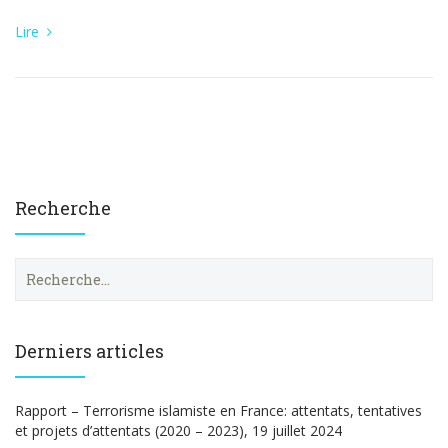
Lire
Recherche
R
e
c
h
e
Derniers articles
r
c
h
Rapport – Terrorisme islamiste en France: attentats, tentatives
e
et projets d’attentats (2020 – 2023), 19 juillet 2024
r