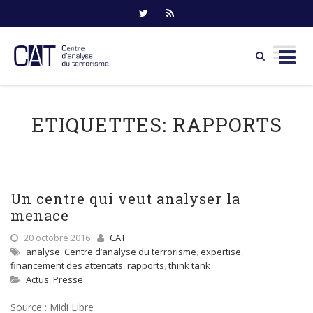
Skip
to
ETIQUETTES:
RAPPORTS
content
Un centre qui veut analyser la
menace
20 octobre 2016
CAT
analyse
,
Centre d’analyse du terrorisme
,
expertise
,
financement des attentats
,
rapports
,
think tank
Actus
,
Presse
Source : Midi Libre