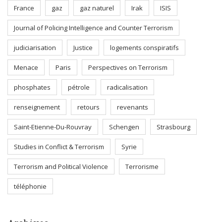
France
gaz
gaz naturel
Irak
ISIS
Journal of Policing Intelligence and Counter Terrorism
judiciarisation
Justice
logements conspiratifs
Menace
Paris
Perspectives on Terrorism
phosphates
pétrole
radicalisation
renseignement
retours
revenants
Saint-Etienne-Du-Rouvray
Schengen
Strasbourg
Studies in Conflict & Terrorism
Syrie
Terrorism and Political Violence
Terrorisme
téléphonie