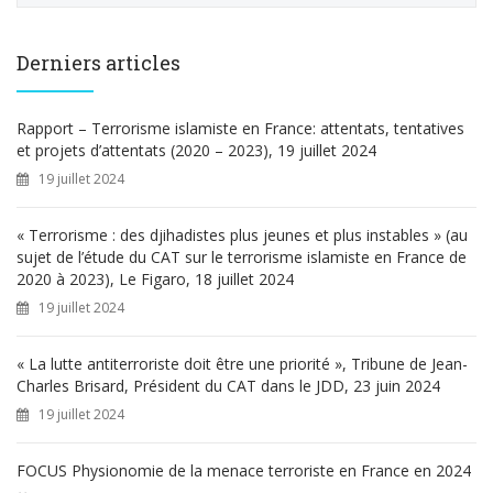
c
h
e
Derniers articles
r
c
h
Rapport – Terrorisme islamiste en France: attentats, tentatives
e
et projets d’attentats (2020 – 2023), 19 juillet 2024
r
19 juillet 2024
:
« Terrorisme : des djihadistes plus jeunes et plus instables » (au
sujet de l’étude du CAT sur le terrorisme islamiste en France de
2020 à 2023), Le Figaro, 18 juillet 2024
19 juillet 2024
« La lutte antiterroriste doit être une priorité », Tribune de Jean-
Charles Brisard, Président du CAT dans le JDD, 23 juin 2024
19 juillet 2024
FOCUS Physionomie de la menace terroriste en France en 2024