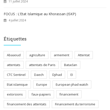
11 juillet 2024
FOCUS : L’Etat Islamique au Khorassan (ISKP)
4 juillet 2024
Étiquettes
Abaaoud
agriculture
armement
Attentat
attentats
attentats de Paris
Bataclan
CTC Sentinel
Daech
Djihad
EI
Etat islamique
Europe
European jihad watch
extorsions
faux-papiers
financement
financement des attentats
Financement du terrorisme