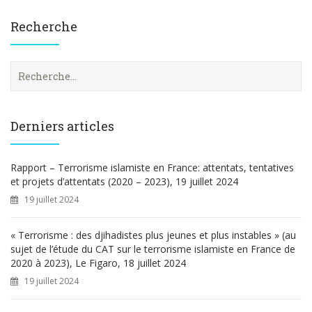
Recherche
R
e
c
h
e
Derniers articles
r
c
h
Rapport – Terrorisme islamiste en France: attentats, tentatives
e
et projets d’attentats (2020 – 2023), 19 juillet 2024
r
19 juillet 2024
:
« Terrorisme : des djihadistes plus jeunes et plus instables » (au
sujet de l’étude du CAT sur le terrorisme islamiste en France de
2020 à 2023), Le Figaro, 18 juillet 2024
19 juillet 2024