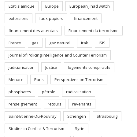
Etat islamique
Europe
European jihad watch
extorsions
faux-papiers
financement
financement des attentats
Financement du terrorisme
France
gaz
gaz naturel
Irak
ISIS
Journal of Policing Intelligence and Counter Terrorism
judiciarisation
Justice
logements conspiratifs
Menace
Paris
Perspectives on Terrorism
phosphates
pétrole
radicalisation
renseignement
retours
revenants
Saint-Etienne-Du-Rouvray
Schengen
Strasbourg
Studies in Conflict & Terrorism
Syrie