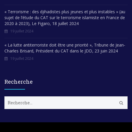
« Terrorisme : des djihadistes plus jeunes et plus instables » (au
sujet de l’étude du CAT sur le terrorisme islamiste en France de
2020 à 2023), Le Figaro, 18 juillet 2024
19 juillet 2024
« La lutte antiterroriste doit être une priorité », Tribune de Jean-
Charles Brisard, Président du CAT dans le JDD, 23 juin 2024
19 juillet 2024
Recherche
R
e
c
h
e
r