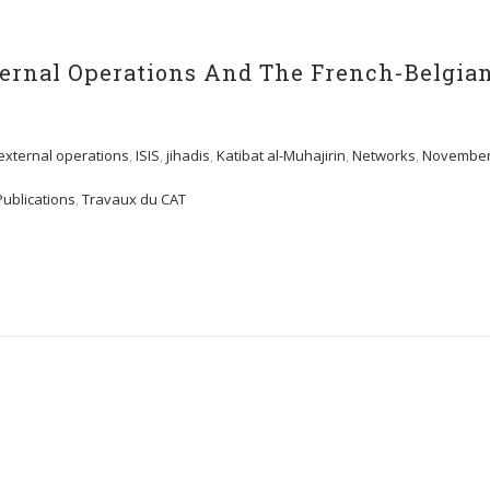
xternal Operations And The French-Belgia
external operations
,
ISIS
,
jihadis
,
Katibat al-Muhajirin
,
Networks
,
Novembe
Publications
,
Travaux du CAT