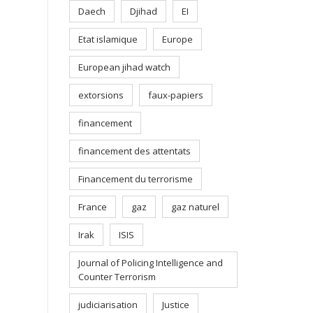
Daech
Djihad
EI
Etat islamique
Europe
European jihad watch
extorsions
faux-papiers
financement
financement des attentats
Financement du terrorisme
France
gaz
gaz naturel
Irak
ISIS
Journal of Policing Intelligence and
Counter Terrorism
judiciarisation
Justice