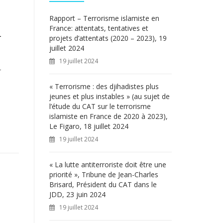
c
h
Rapport – Terrorisme islamiste en
e
France: attentats, tentatives et
n
r
projets d’attentats (2020 – 2023), 19
juillet 2024
:
19 juillet 2024
r
« Terrorisme : des djihadistes plus
jeunes et plus instables » (au sujet de
l’étude du CAT sur le terrorisme
islamiste en France de 2020 à 2023),
Le Figaro, 18 juillet 2024
19 juillet 2024
« La lutte antiterroriste doit être une
priorité », Tribune de Jean-Charles
Brisard, Président du CAT dans le
JDD, 23 juin 2024
19 juillet 2024