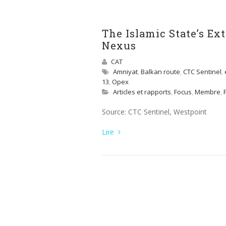
The Islamic State’s E
Nexus
CAT
Amniyat
,
Balkan route
,
CTC Sentinel
,
13
,
Opex
Articles et rapports
,
Focus
,
Membre
,
Source: CTC Sentinel, Westpoint
Lire