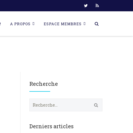
!
A PROPOS
ESPACE MEMBRES
Recherche
R
e
c
h
e
Derniers articles
r