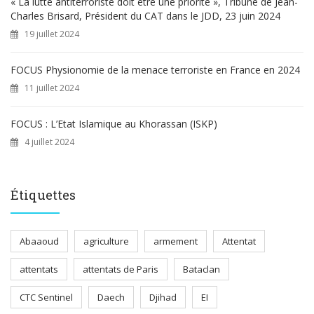
« La lutte antiterroriste doit être une priorité », Tribune de Jean-
Charles Brisard, Président du CAT dans le JDD, 23 juin 2024
19 juillet 2024
FOCUS Physionomie de la menace terroriste en France en 2024
11 juillet 2024
FOCUS : L’Etat Islamique au Khorassan (ISKP)
4 juillet 2024
Étiquettes
Abaaoud
agriculture
armement
Attentat
attentats
attentats de Paris
Bataclan
CTC Sentinel
Daech
Djihad
EI