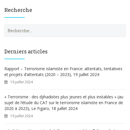
Recherche
R
e
c
h
e
Derniers articles
r
c
h
Rapport – Terrorisme islamiste en France: attentats, tentatives
e
et projets d’attentats (2020 – 2023), 19 juillet 2024
r
19 juillet 2024
:
« Terrorisme : des djihadistes plus jeunes et plus instables » (au
sujet de l’étude du CAT sur le terrorisme islamiste en France de
2020 à 2023), Le Figaro, 18 juillet 2024
19 juillet 2024