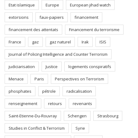
Etat islamique
Europe
European jihad watch
extorsions
faux-papiers
financement
financement des attentats
Financement du terrorisme
France
gaz
gaz naturel
Irak
ISIS
Journal of Policing Intelligence and Counter Terrorism
judiciarisation
Justice
logements conspiratifs
Menace
Paris
Perspectives on Terrorism
phosphates
pétrole
radicalisation
renseignement
retours
revenants
Saint-Etienne-Du-Rouvray
Schengen
Strasbourg
Studies in Conflict & Terrorism
Syrie