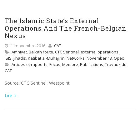
The Islamic State’s External
Operations And The French-Belgian
Nexus
11 novembre 2016
CAT
Amniyat
,
Balkan route
,
CTC Sentinel
,
external operations
,
ISIS
,
jihadis
,
Katibat al-Muhajirin
,
Networks
,
November 13
,
Opex
Articles et rapports
,
Focus
,
Membre
,
Publications
,
Travaux du
CAT
Source: CTC Sentinel, Westpoint
Lire