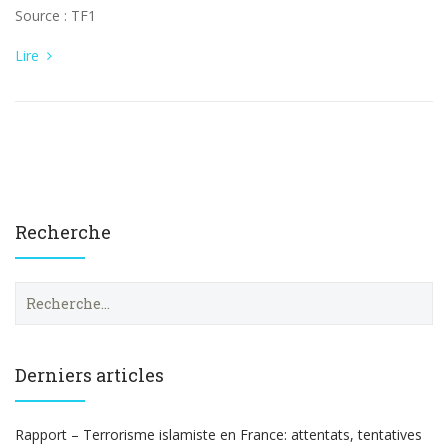
Source : TF1
Lire
Recherche
R
e
c
h
e
Derniers articles
r
c
h
Rapport – Terrorisme islamiste en France: attentats, tentatives