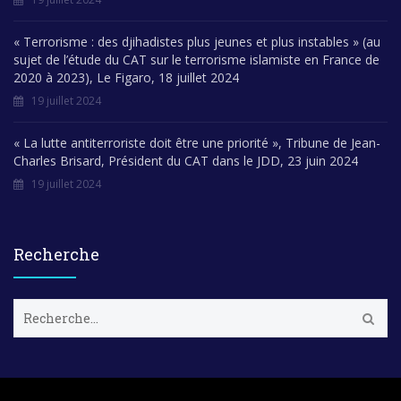
« Terrorisme : des djihadistes plus jeunes et plus instables » (au
sujet de l’étude du CAT sur le terrorisme islamiste en France de
2020 à 2023), Le Figaro, 18 juillet 2024
19 juillet 2024
« La lutte antiterroriste doit être une priorité », Tribune de Jean-
Charles Brisard, Président du CAT dans le JDD, 23 juin 2024
19 juillet 2024
Recherche
R
e
c
h
e
r