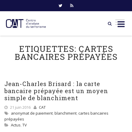
Skip
to
ETIQUETTES:
CARTES
content
BANCAIRES PRÉPAYÉES
Jean-Charles Brisard : la carte
bancaire prépayée est un moyen
simple de blanchiment
21 juin 2016
CAT
anonymat de paiement
,
blanchiment
,
cartes bancaires
prépayées
Actus
,
TV