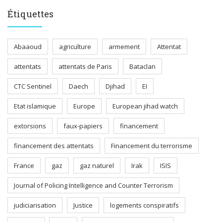
Étiquettes
Abaaoud
agriculture
armement
Attentat
attentats
attentats de Paris
Bataclan
CTC Sentinel
Daech
Djihad
EI
Etat islamique
Europe
European jihad watch
extorsions
faux-papiers
financement
financement des attentats
Financement du terrorisme
France
gaz
gaz naturel
Irak
ISIS
Journal of Policing Intelligence and Counter Terrorism
judiciarisation
Justice
logements conspiratifs