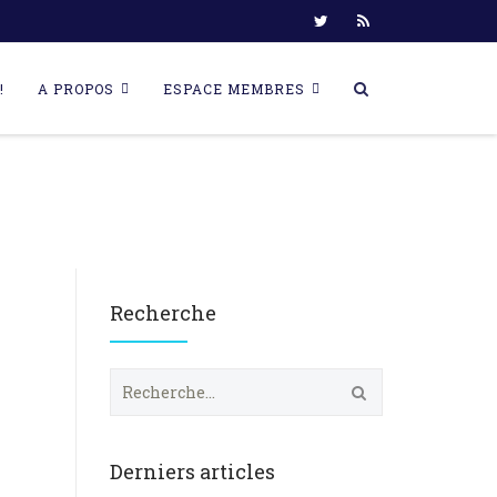
!
A PROPOS
ESPACE MEMBRES
Recherche
R
e
c
h
e
Derniers articles
r