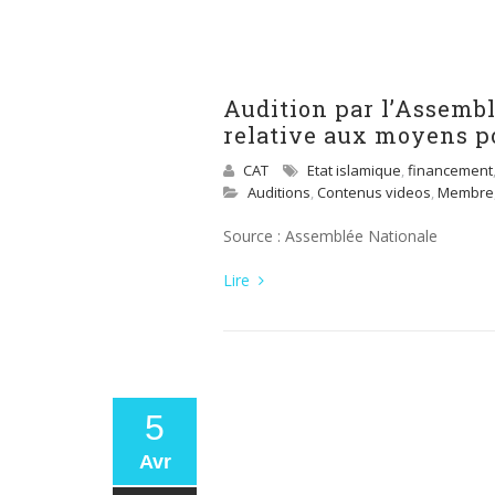
Audition par l’Assemb
relative aux moyens po
CAT
Etat islamique
,
financement
Auditions
,
Contenus videos
,
Membre
Source : Assemblée Nationale
Lire
5
Avr