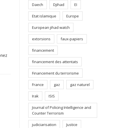
Daech
Djihad
EI
Etat islamique
Europe
European jihad watch
extorsions
faux-papiers
financement
enez
financement des attentats
Financement du terrorisme
France
gaz
gaz naturel
Irak
ISIS
Journal of Policing Intelligence and
Counter Terrorism
judiciarisation
Justice