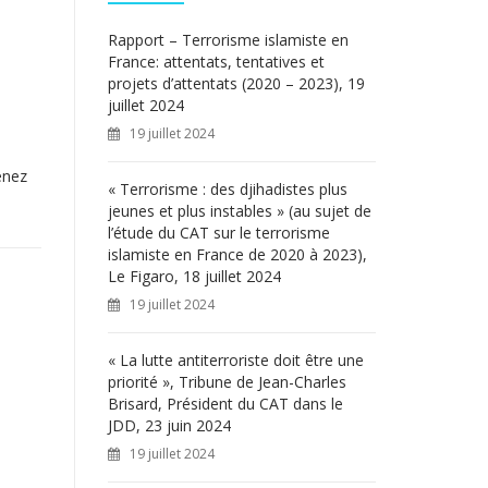
c
h
Rapport – Terrorisme islamiste en
e
France: attentats, tentatives et
r
projets d’attentats (2020 – 2023), 19
juillet 2024
:
19 juillet 2024
enez
« Terrorisme : des djihadistes plus
jeunes et plus instables » (au sujet de
l’étude du CAT sur le terrorisme
islamiste en France de 2020 à 2023),
Le Figaro, 18 juillet 2024
19 juillet 2024
« La lutte antiterroriste doit être une
priorité », Tribune de Jean-Charles
Brisard, Président du CAT dans le
JDD, 23 juin 2024
19 juillet 2024