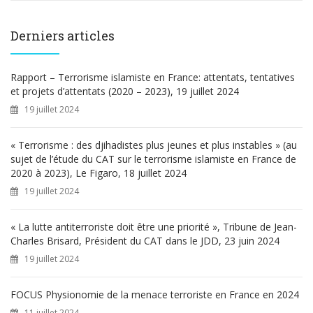
c
h
e
Derniers articles
r
c
h
Rapport – Terrorisme islamiste en France: attentats, tentatives
e
et projets d’attentats (2020 – 2023), 19 juillet 2024
r
19 juillet 2024
:
« Terrorisme : des djihadistes plus jeunes et plus instables » (au
sujet de l’étude du CAT sur le terrorisme islamiste en France de
2020 à 2023), Le Figaro, 18 juillet 2024
19 juillet 2024
« La lutte antiterroriste doit être une priorité », Tribune de Jean-
Charles Brisard, Président du CAT dans le JDD, 23 juin 2024
19 juillet 2024
FOCUS Physionomie de la menace terroriste en France en 2024
11 juillet 2024