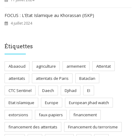
FOCUS : L’Etat Islamique au Khorassan (ISKP)
4 juillet 2024
Étiquettes
Abaaoud
agriculture
armement
Attentat
attentats
attentats de Paris
Bataclan
CTC Sentinel
Daech
Djihad
EI
Etat islamique
Europe
European jihad watch
extorsions
faux-papiers
financement
financement des attentats
Financement du terrorisme