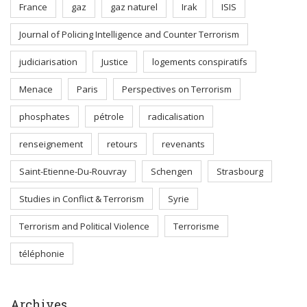
France
gaz
gaz naturel
Irak
ISIS
Journal of Policing Intelligence and Counter Terrorism
judiciarisation
Justice
logements conspiratifs
Menace
Paris
Perspectives on Terrorism
phosphates
pétrole
radicalisation
renseignement
retours
revenants
Saint-Etienne-Du-Rouvray
Schengen
Strasbourg
Studies in Conflict & Terrorism
Syrie
Terrorism and Political Violence
Terrorisme
téléphonie
Archives