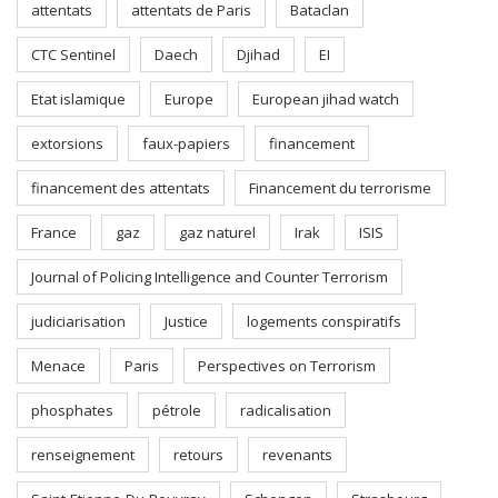
attentats
attentats de Paris
Bataclan
CTC Sentinel
Daech
Djihad
EI
Etat islamique
Europe
European jihad watch
extorsions
faux-papiers
financement
financement des attentats
Financement du terrorisme
France
gaz
gaz naturel
Irak
ISIS
Journal of Policing Intelligence and Counter Terrorism
judiciarisation
Justice
logements conspiratifs
Menace
Paris
Perspectives on Terrorism
phosphates
pétrole
radicalisation
renseignement
retours
revenants