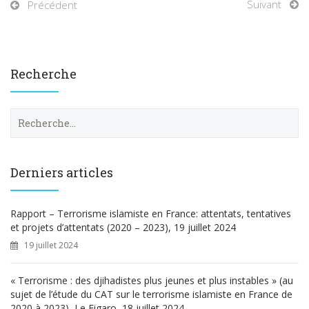
Suivant
Précédent
Recherche
R
e
c
h
e
Derniers articles
r
c
h
Rapport – Terrorisme islamiste en France: attentats, tentatives
e
et projets d’attentats (2020 – 2023), 19 juillet 2024
r
19 juillet 2024
:
« Terrorisme : des djihadistes plus jeunes et plus instables » (au
sujet de l’étude du CAT sur le terrorisme islamiste en France de
2020 à 2023), Le Figaro, 18 juillet 2024