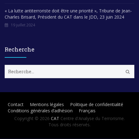
« La lutte antiterroriste doit être une priorité », Tribune de Jean-
Charles Brisard, Président du CAT dans le JDD, 23 juin 2024
19 juillet 2024
Recherche
R
e
c
h
e
r
Contact
Mentions légales
Politique de confidentialité
c
Conditions générales d’adhésion
Français
h
e
Copyright © 2026
CAT
Centre d'Analyse du Terrorisme.
r
Tous droits réservés.
: