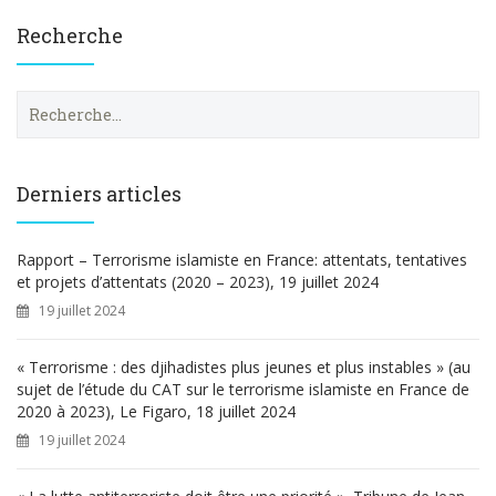
Recherche
R
e
c
h
e
Derniers articles
r
c
h
Rapport – Terrorisme islamiste en France: attentats, tentatives
e
et projets d’attentats (2020 – 2023), 19 juillet 2024
r
19 juillet 2024
:
« Terrorisme : des djihadistes plus jeunes et plus instables » (au
sujet de l’étude du CAT sur le terrorisme islamiste en France de
2020 à 2023), Le Figaro, 18 juillet 2024
19 juillet 2024