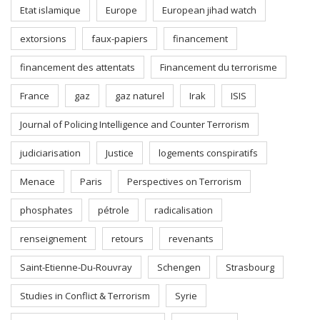
Etat islamique
Europe
European jihad watch
extorsions
faux-papiers
financement
financement des attentats
Financement du terrorisme
France
gaz
gaz naturel
Irak
ISIS
Journal of Policing Intelligence and Counter Terrorism
judiciarisation
Justice
logements conspiratifs
Menace
Paris
Perspectives on Terrorism
phosphates
pétrole
radicalisation
renseignement
retours
revenants
Saint-Etienne-Du-Rouvray
Schengen
Strasbourg
Studies in Conflict & Terrorism
Syrie