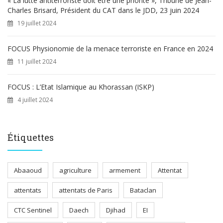
« La lutte antiterroriste doit être une priorité », Tribune de Jean-
Charles Brisard, Président du CAT dans le JDD, 23 juin 2024
19 juillet 2024
FOCUS Physionomie de la menace terroriste en France en 2024
11 juillet 2024
FOCUS : L’Etat Islamique au Khorassan (ISKP)
4 juillet 2024
Étiquettes
Abaaoud
agriculture
armement
Attentat
attentats
attentats de Paris
Bataclan
CTC Sentinel
Daech
Djihad
EI