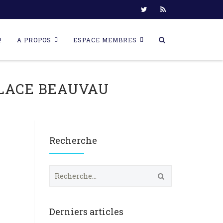
!
A PROPOS
ESPACE MEMBRES
PLACE BEAUVAU
Recherche
R
e
c
h
e
Derniers articles
r