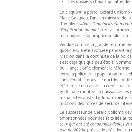
Les dossiers chauds qui attenden
En claquant la porte, Gérard Collomb a
Place Beauvau, l’ancien ministre de l’I
d’ampleur.
«Dans l’administration cent
d’implication du ministre»,
a commenté 
reprendre et s’approprier au plus vite
Vendue comme la grande réforme de séc
quotidien» a été évoquée pendant la pr
Macron dans la continuité de la police
s’est déjà quelque peu étiolé. Comme u
où il lançait officiellement la réforme
entre la police et la population mais e
sans véritable nouvelle doctrine. A titr
été remise en cause. La conflictualité
greffe une montée en puissance des po
menace terroriste. Le futur ministre s
missions des forces de sécurité intéri
Le successeur de Gérard Collomb devr
emprisonnées pour des faits liés au te
ceux qui ont été condamnés depuis 2014
à la fin 2020»,
précise le président du 