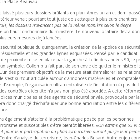
t la Place Beauvau
 laissé plusieurs dossiers brûlants en plan. Après un an et demi pass
ntérieur venait pourtant tout juste de s’attaquer à plusieurs chantiers
rale, les dossiers n’avancent pas de la même manière selon le degré
un haut fonctionnaire du ministère. Le nouveau locataire devra don
 plusieurs mesures déjà lancées.
urité publique du quinquennat, la création de la «police de sécurit
ésidentielle et ses grandes lignes esquissées. Pensé par le candidat
 de proximité mise en place par la gauche à la fin des années 90, le p
n symbole, Collomb a fait part de son envie de quitter le ministère l
. L’un des premiers objectifs de la mesure était d’améliorer les relation
lle s’est surtout articulée autour d’annonces matérielles et comptables
e d’exemple, l’organisation ultra-centralisée de l’institution n’a pas du 
 des contrôles d’identité n’a pas non plus été abordée. A cette réform
lices municipales et des agents de sécurité privée, provoquée par la
era donc chargé d’échafauder une bonne articulation entre les différe
eure.
a également s’atteler à la problématique posée par les personnes
rrorisme et susceptibles d’être bientôt libérées.
«On estime que 65 % 
 pour leur participation au jihad syro-irakien auront purgé leur peine 
Centre d’analyse du terrorisme, Jean-Charles Brisard. Autre enjeu con