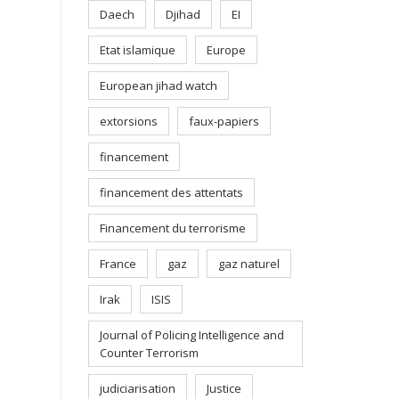
Daech
Djihad
EI
Etat islamique
Europe
European jihad watch
extorsions
faux-papiers
financement
financement des attentats
Financement du terrorisme
France
gaz
gaz naturel
Irak
ISIS
Journal of Policing Intelligence and
Counter Terrorism
judiciarisation
Justice