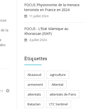
FOCUS Physionomie de la menace
terroriste en France en 2024
11 juillet 2024
cesse
FOCUS : L’Etat Islamique au
 de la
Khorassan (ISKP)
e
4 juillet 2024
ales
Étiquettes
Abaaoud
agriculture
armement
Attentat
nt
attentats
attentats de Paris
Bataclan
CTC Sentinel