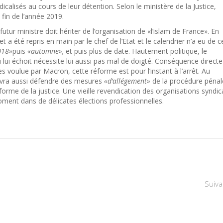
calisés au cours de leur détention. Selon le ministère de la Justice,
 fin de l’année 2019.
tur ministre doit hériter de l’organisation de «l’islam de France». En
et a été repris en main par le chef de l’Etat et le calendrier n’a eu de 
018»
puis
«automne»,
et puis plus de date. Hautement politique, le
 lui échoit nécessite lui aussi pas mal de doigté. Conséquence directe
 voulue par Macron, cette réforme est pour l’instant à l’arrêt. Au
 devra aussi défendre des mesures
«d’allégement»
de la procédure pénal
éforme de la justice. Une vieille revendication des organisations syndic
ment dans de délicates élections professionnelles.
Suiva