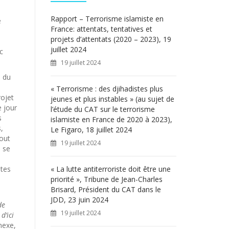
c
h
Rapport – Terrorisme islamiste en
é
e
France: attentats, tentatives et
r
projets d’attentats (2020 – 2023), 19
juillet 2024
c
:
19 juillet 2024
é du
« Terrorisme : des djihadistes plus
rojet
jeunes et plus instables » (au sujet de
e jour
l’étude du CAT sur le terrorisme
s
islamiste en France de 2020 à 2023),
,
Le Figaro, 18 juillet 2024
tout
19 juillet 2024
e se
ntes
« La lutte antiterroriste doit être une
priorité », Tribune de Jean-Charles
Brisard, Président du CAT dans le
JDD, 23 juin 2024
de
19 juillet 2024
d’ici
nexe,