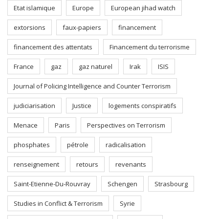
Etat islamique
Europe
European jihad watch
extorsions
faux-papiers
financement
financement des attentats
Financement du terrorisme
France
gaz
gaz naturel
Irak
ISIS
Journal of Policing Intelligence and Counter Terrorism
judiciarisation
Justice
logements conspiratifs
Menace
Paris
Perspectives on Terrorism
phosphates
pétrole
radicalisation
renseignement
retours
revenants
Saint-Etienne-Du-Rouvray
Schengen
Strasbourg
Studies in Conflict & Terrorism
Syrie