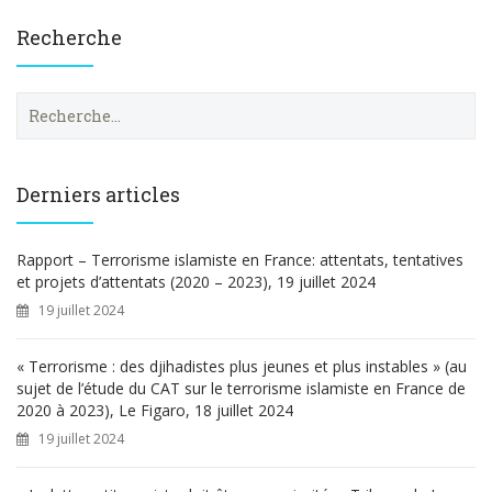
Recherche
R
e
c
h
e
Derniers articles
r
c
h
Rapport – Terrorisme islamiste en France: attentats, tentatives
e
et projets d’attentats (2020 – 2023), 19 juillet 2024
r
19 juillet 2024
:
« Terrorisme : des djihadistes plus jeunes et plus instables » (au
sujet de l’étude du CAT sur le terrorisme islamiste en France de
2020 à 2023), Le Figaro, 18 juillet 2024
19 juillet 2024