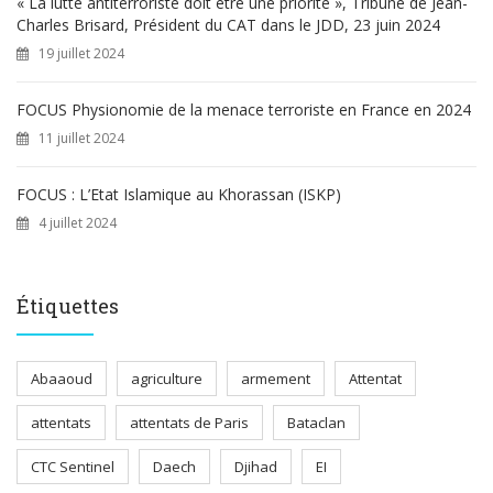
« La lutte antiterroriste doit être une priorité », Tribune de Jean-
Charles Brisard, Président du CAT dans le JDD, 23 juin 2024
19 juillet 2024
FOCUS Physionomie de la menace terroriste en France en 2024
11 juillet 2024
FOCUS : L’Etat Islamique au Khorassan (ISKP)
4 juillet 2024
Étiquettes
Abaaoud
agriculture
armement
Attentat
attentats
attentats de Paris
Bataclan
CTC Sentinel
Daech
Djihad
EI