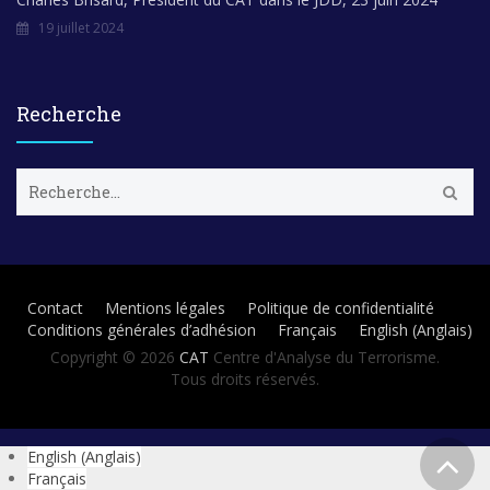
19 juillet 2024
Recherche
R
e
c
h
e
r
Contact
Mentions légales
Politique de confidentialité
c
Conditions générales d’adhésion
Français
English
(
Anglais
)
h
e
Copyright © 2026
CAT
Centre d'Analyse du Terrorisme.
r
Tous droits réservés.
:
English
(
Anglais
)
Français