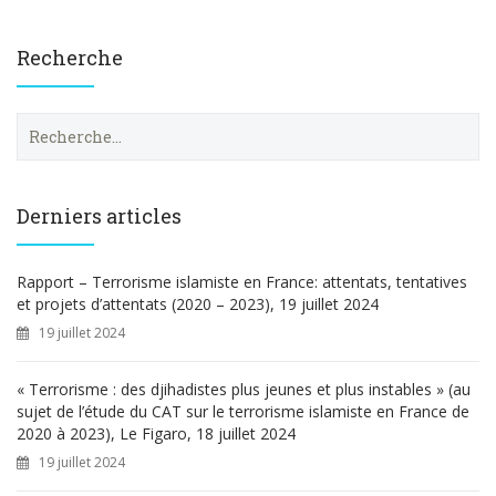
Recherche
R
e
c
h
e
Derniers articles
r
c
h
Rapport – Terrorisme islamiste en France: attentats, tentatives
e
et projets d’attentats (2020 – 2023), 19 juillet 2024
r
19 juillet 2024
:
« Terrorisme : des djihadistes plus jeunes et plus instables » (au
sujet de l’étude du CAT sur le terrorisme islamiste en France de
2020 à 2023), Le Figaro, 18 juillet 2024
19 juillet 2024