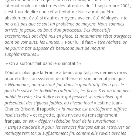
internationales de victimes des attentats du 11 septembre 2001,
il est faux de dire que cet attentat de Nice aurait pu être
absolument évité si d’autres moyens avaient été déployés.
« Je
ne crois pas que ce soit un problème de moyens
.
Nous sommes
arrivés, je pense, au bout d’un processus. Des dispositifs
exceptionnels ont déjà mis en place. Et notamment l’état d’urgence
dont on voit aussi les limites. »
Pour lui, il faut
« être réaliste, on
ne pourra pas disposer de beaucoup plus de moyens
supplémentaires »
.
» On a surtout fait dans le quantitatif «
D’autant plus que la France a beaucoup fait, ces derniers mois
pour étoffer son système de défense et son arsenal juridique.
« Néanmoins, on a surtout fait dans le quantitatif. On a pris le
parti de suivre les individus radicalisés, les fichés S et on a un peu
oublié le reste, c’est à dire ceux qui peuvent se radicaliser, qui
présentent des signaux faibles, au niveau local »
estime Jean-
Charles Brisard
.
Il rappelle :
« la menace est protéiforme, diffuse,
insaisissable »
et regrette, qu’au niveau du renseignement
français, on ait
« dégarni l’échelon local de la surveillance »
.
« L’enjeu aujourd’hui pour les services français est de retrouver un
maillage territorial suffisamment fin, comme elle l’avait avec les