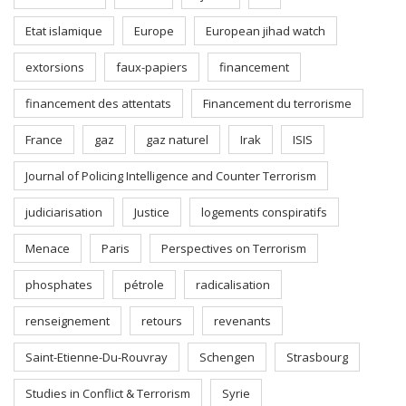
Etat islamique
Europe
European jihad watch
extorsions
faux-papiers
financement
financement des attentats
Financement du terrorisme
France
gaz
gaz naturel
Irak
ISIS
Journal of Policing Intelligence and Counter Terrorism
judiciarisation
Justice
logements conspiratifs
Menace
Paris
Perspectives on Terrorism
phosphates
pétrole
radicalisation
renseignement
retours
revenants
Saint-Etienne-Du-Rouvray
Schengen
Strasbourg
Studies in Conflict & Terrorism
Syrie