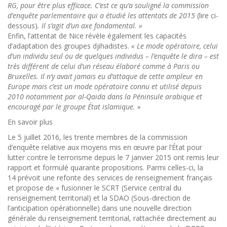
RG, pour être plus efficace. C’est ce qu’a souligné la commission
d’enquête parlementaire qui a étudié les attentats de 2015
(lire ci-
dessous)
. Il s’agit d’un axe fondamental. »
Enfin, l’attentat de Nice révèle également les capacités
d’adaptation des groupes djihadistes.
« Le mode opératoire, celui
d’un individu seul ou de quelques individus – l’enquête le dira – est
très différent de celui d’un réseau élaboré comme à Paris ou
Bruxelles. Il n’y avait jamais eu d’attaque de cette ampleur en
Europe mais c’est un mode opératoire connu et utilisé depuis
2010 notamment par al-Qaida dans la Péninsule arabique et
encouragé par le groupe État islamique. »
En savoir plus
Le 5 juillet 2016, les trente membres de la commission
d’enquête relative aux moyens mis en œuvre par l’État pour
lutter contre le terrorisme depuis le 7 janvier 2015 ont remis leur
rapport et formulé quarante propositions. Parmi celles-ci, la
14 prévoit une refonte des services de renseignement français
et propose de « fusionner le SCRT (Service central du
renseignement territorial) et la SDAO (Sous-direction de
l’anticipation opérationnelle) dans une nouvelle direction
générale du renseignement territorial, rattachée directement au