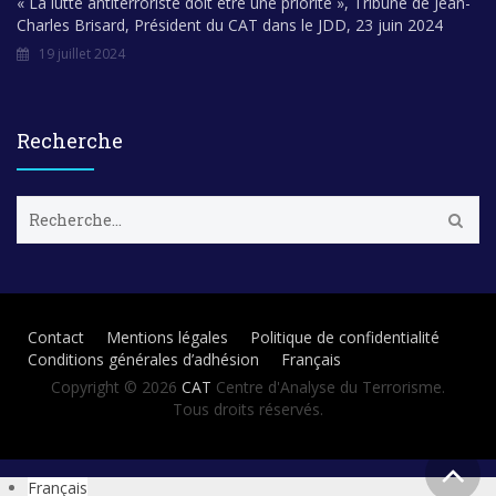
« La lutte antiterroriste doit être une priorité », Tribune de Jean-
Charles Brisard, Président du CAT dans le JDD, 23 juin 2024
19 juillet 2024
Recherche
R
e
c
h
e
r
Contact
Mentions légales
Politique de confidentialité
c
Conditions générales d’adhésion
Français
h
e
Copyright © 2026
CAT
Centre d'Analyse du Terrorisme.
r
Tous droits réservés.
:
Français