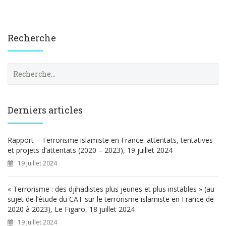
Recherche
R
e
c
h
e
Derniers articles
r
c
h
Rapport – Terrorisme islamiste en France: attentats, tentatives
e
et projets d’attentats (2020 – 2023), 19 juillet 2024
r
19 juillet 2024
:
« Terrorisme : des djihadistes plus jeunes et plus instables » (au
sujet de l’étude du CAT sur le terrorisme islamiste en France de
2020 à 2023), Le Figaro, 18 juillet 2024
19 juillet 2024