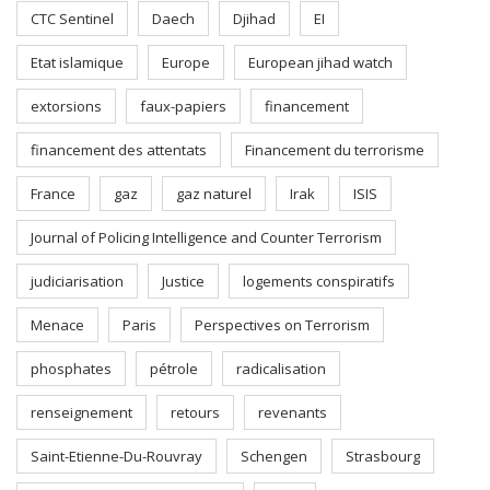
CTC Sentinel
Daech
Djihad
EI
Etat islamique
Europe
European jihad watch
extorsions
faux-papiers
financement
financement des attentats
Financement du terrorisme
France
gaz
gaz naturel
Irak
ISIS
Journal of Policing Intelligence and Counter Terrorism
judiciarisation
Justice
logements conspiratifs
Menace
Paris
Perspectives on Terrorism
phosphates
pétrole
radicalisation
renseignement
retours
revenants
Saint-Etienne-Du-Rouvray
Schengen
Strasbourg