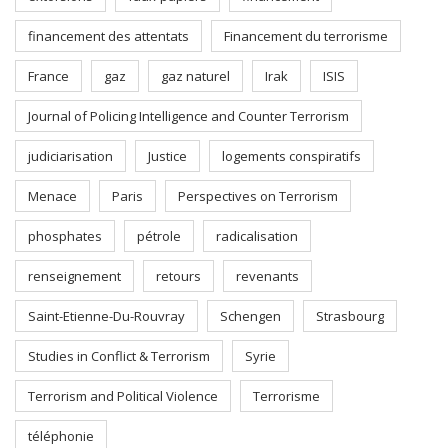
financement des attentats
Financement du terrorisme
France
gaz
gaz naturel
Irak
ISIS
Journal of Policing Intelligence and Counter Terrorism
judiciarisation
Justice
logements conspiratifs
Menace
Paris
Perspectives on Terrorism
phosphates
pétrole
radicalisation
renseignement
retours
revenants
Saint-Etienne-Du-Rouvray
Schengen
Strasbourg
Studies in Conflict & Terrorism
Syrie
Terrorism and Political Violence
Terrorisme
téléphonie