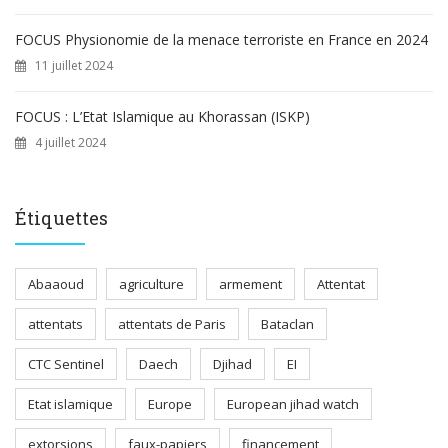
FOCUS Physionomie de la menace terroriste en France en 2024
11 juillet 2024
FOCUS : L’Etat Islamique au Khorassan (ISKP)
4 juillet 2024
Étiquettes
Abaaoud
agriculture
armement
Attentat
attentats
attentats de Paris
Bataclan
CTC Sentinel
Daech
Djihad
EI
Etat islamique
Europe
European jihad watch
extorsions
faux-papiers
financement