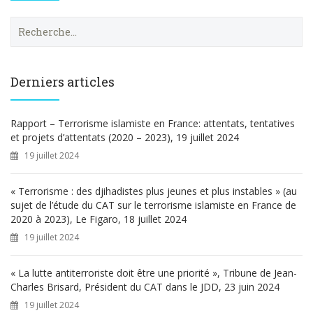
R
e
c
h
e
Derniers articles
r
c
h
Rapport – Terrorisme islamiste en France: attentats, tentatives
e
et projets d’attentats (2020 – 2023), 19 juillet 2024
r
19 juillet 2024
:
« Terrorisme : des djihadistes plus jeunes et plus instables » (au
sujet de l’étude du CAT sur le terrorisme islamiste en France de
2020 à 2023), Le Figaro, 18 juillet 2024
19 juillet 2024
« La lutte antiterroriste doit être une priorité », Tribune de Jean-
Charles Brisard, Président du CAT dans le JDD, 23 juin 2024
19 juillet 2024