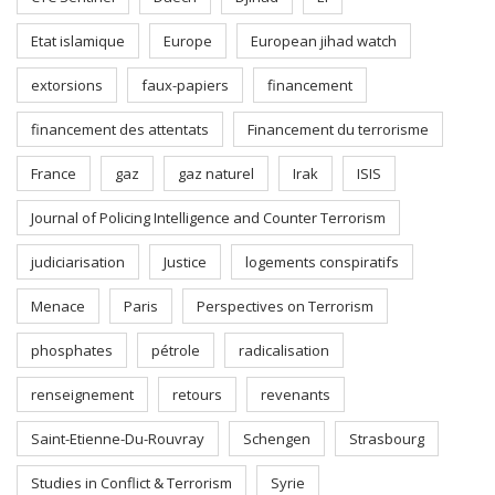
Etat islamique
Europe
European jihad watch
extorsions
faux-papiers
financement
financement des attentats
Financement du terrorisme
France
gaz
gaz naturel
Irak
ISIS
Journal of Policing Intelligence and Counter Terrorism
judiciarisation
Justice
logements conspiratifs
Menace
Paris
Perspectives on Terrorism
phosphates
pétrole
radicalisation
renseignement
retours
revenants
Saint-Etienne-Du-Rouvray
Schengen
Strasbourg
Studies in Conflict & Terrorism
Syrie