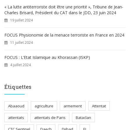
« La lutte antiterroriste doit être une priorité », Tribune de Jean-
Charles Brisard, Président du CAT dans le JDD, 23 juin 2024
19 juillet 2024
FOCUS Physionomie de la menace terroriste en France en 2024
11 juillet 2024
FOCUS : L’Etat Islamique au Khorassan (ISKP)
4 juillet 2024
Étiquettes
Abaaoud
agriculture
armement
Attentat
attentats
attentats de Paris
Bataclan
CTC Sentinel
Daech
Djihad
EI