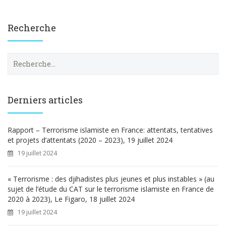
Recherche
R
e
c
h
e
Derniers articles
r
c
h
Rapport – Terrorisme islamiste en France: attentats, tentatives
e
et projets d’attentats (2020 – 2023), 19 juillet 2024
r
19 juillet 2024
:
« Terrorisme : des djihadistes plus jeunes et plus instables » (au
sujet de l’étude du CAT sur le terrorisme islamiste en France de
2020 à 2023), Le Figaro, 18 juillet 2024
19 juillet 2024