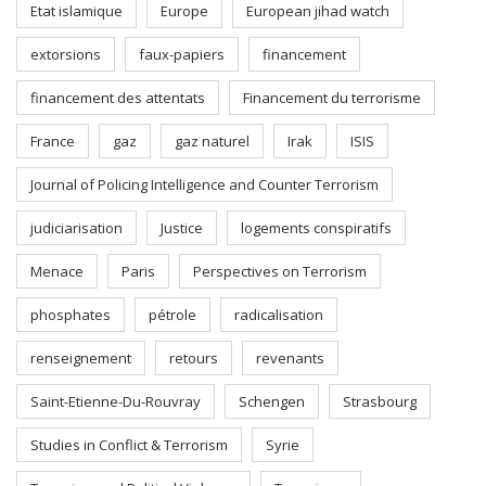
Etat islamique
Europe
European jihad watch
extorsions
faux-papiers
financement
financement des attentats
Financement du terrorisme
France
gaz
gaz naturel
Irak
ISIS
Journal of Policing Intelligence and Counter Terrorism
judiciarisation
Justice
logements conspiratifs
Menace
Paris
Perspectives on Terrorism
phosphates
pétrole
radicalisation
renseignement
retours
revenants
Saint-Etienne-Du-Rouvray
Schengen
Strasbourg
Studies in Conflict & Terrorism
Syrie