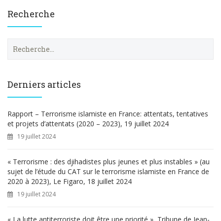
Recherche
R
e
c
h
e
Derniers articles
r
c
h
Rapport – Terrorisme islamiste en France: attentats, tentatives
e
et projets d’attentats (2020 – 2023), 19 juillet 2024
r
19 juillet 2024
:
« Terrorisme : des djihadistes plus jeunes et plus instables » (au
sujet de l’étude du CAT sur le terrorisme islamiste en France de
2020 à 2023), Le Figaro, 18 juillet 2024
19 juillet 2024
« La lutte antiterroriste doit être une priorité », Tribune de Jean-