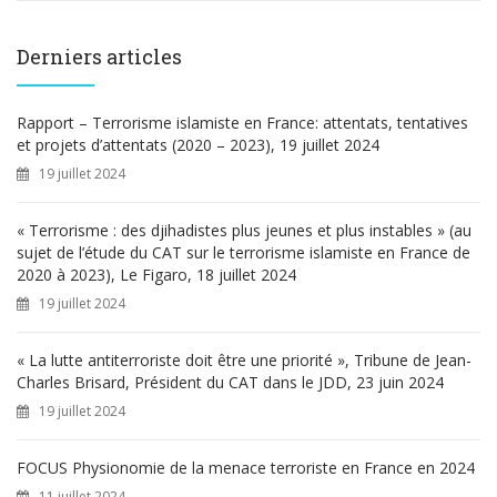
c
h
e
Derniers articles
r
c
h
Rapport – Terrorisme islamiste en France: attentats, tentatives
e
et projets d’attentats (2020 – 2023), 19 juillet 2024
r
19 juillet 2024
:
« Terrorisme : des djihadistes plus jeunes et plus instables » (au
sujet de l’étude du CAT sur le terrorisme islamiste en France de
2020 à 2023), Le Figaro, 18 juillet 2024
19 juillet 2024
« La lutte antiterroriste doit être une priorité », Tribune de Jean-
Charles Brisard, Président du CAT dans le JDD, 23 juin 2024
19 juillet 2024
FOCUS Physionomie de la menace terroriste en France en 2024
11 juillet 2024