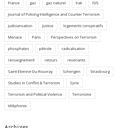
France
gaz
gaz naturel
Irak
ISIS
Journal of Policing Intelligence and Counter Terrorism
judiciarisation
Justice
logements conspiratifs
Menace
Paris
Perspectives on Terrorism
phosphates
pétrole
radicalisation
renseignement
retours
revenants
Saint-Etienne-Du-Rouvray
Schengen
Strasbourg
Studies in Conflict & Terrorism
Syrie
Terrorism and Political Violence
Terrorisme
téléphonie
Archives