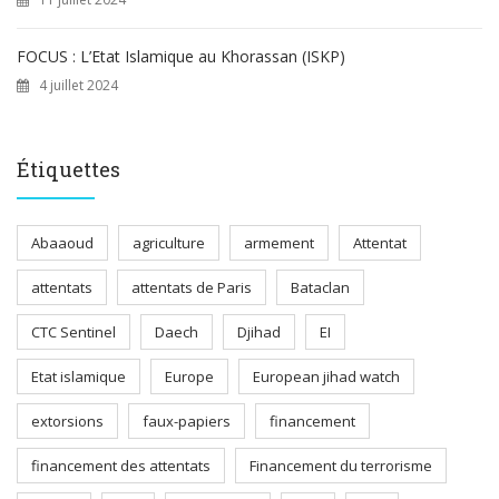
FOCUS : L’Etat Islamique au Khorassan (ISKP)
4 juillet 2024
Étiquettes
Abaaoud
agriculture
armement
Attentat
attentats
attentats de Paris
Bataclan
CTC Sentinel
Daech
Djihad
EI
Etat islamique
Europe
European jihad watch
extorsions
faux-papiers
financement
financement des attentats
Financement du terrorisme