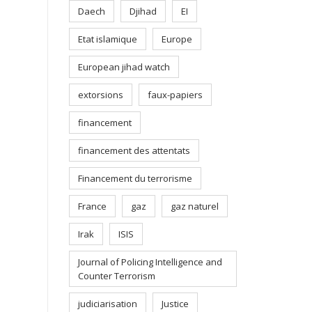
Daech
Djihad
EI
Etat islamique
Europe
European jihad watch
extorsions
faux-papiers
financement
financement des attentats
Financement du terrorisme
France
gaz
gaz naturel
Irak
ISIS
Journal of Policing Intelligence and
Counter Terrorism
judiciarisation
Justice