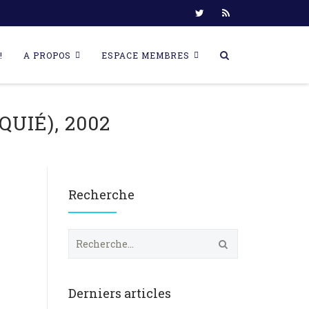
!
A PROPOS
ESPACE MEMBRES
UIÉ), 2002
Recherche
R
e
c
h
e
Derniers articles
r