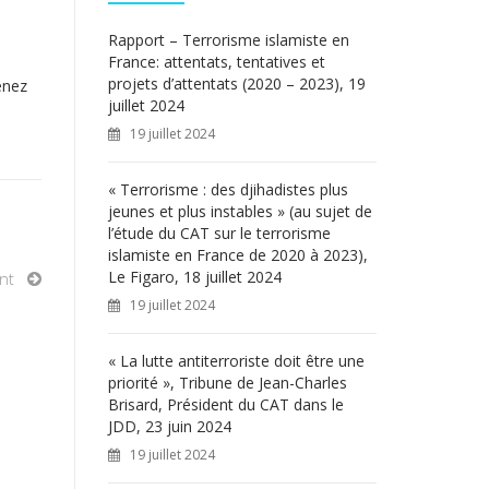
c
h
Rapport – Terrorisme islamiste en
e
France: attentats, tentatives et
r
projets d’attentats (2020 – 2023), 19
enez
juillet 2024
:
19 juillet 2024
« Terrorisme : des djihadistes plus
jeunes et plus instables » (au sujet de
l’étude du CAT sur le terrorisme
islamiste en France de 2020 à 2023),
Le Figaro, 18 juillet 2024
nt
19 juillet 2024
« La lutte antiterroriste doit être une
priorité », Tribune de Jean-Charles
Brisard, Président du CAT dans le
JDD, 23 juin 2024
19 juillet 2024