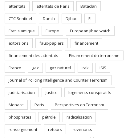
attentats
attentats de Paris
Bataclan
CTC Sentinel
Daech
Djihad
EI
Etat islamique
Europe
European jihad watch
extorsions
faux-papiers
financement
financement des attentats
Financement du terrorisme
France
gaz
gaz naturel
Irak
ISIS
Journal of Policing Intelligence and Counter Terrorism
judiciarisation
Justice
logements conspiratifs
Menace
Paris
Perspectives on Terrorism
phosphates
pétrole
radicalisation
renseignement
retours
revenants