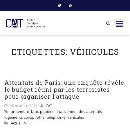
Skip
to
ETIQUETTES:
VÉHICULES
content
Attentats de Paris: une enquête révèle
le budget réuni par les terroristes
pour organiser l’attaque
20 octobre 2016
CAT
armement
,
faux-papiers
,
financement des attentats
,
logements conspiratifs
,
téléphonie
,
véhicules
Actus
,
TV