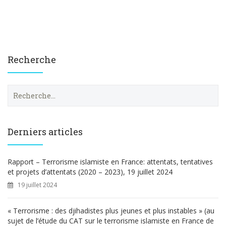
Recherche
R
e
c
h
e
Derniers articles
r
c
h
Rapport – Terrorisme islamiste en France: attentats, tentatives
e
et projets d’attentats (2020 – 2023), 19 juillet 2024
r
19 juillet 2024
:
« Terrorisme : des djihadistes plus jeunes et plus instables » (au
sujet de l’étude du CAT sur le terrorisme islamiste en France de