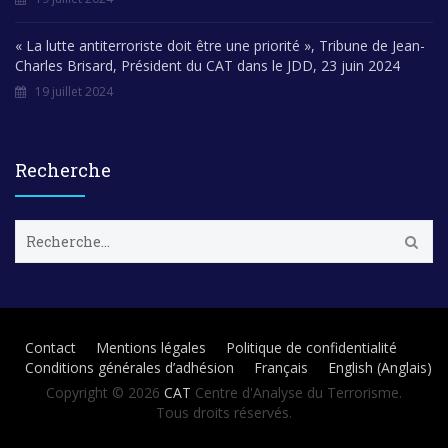
« La lutte antiterroriste doit être une priorité », Tribune de Jean-
Charles Brisard, Président du CAT dans le JDD, 23 juin 2024
19 juillet 2024
Recherche
R
e
c
h
e
r
Contact
Mentions légales
Politique de confidentialité
c
Conditions générales d’adhésion
Français
English
(
Anglais
)
h
e
Copyright © 2026
CAT
Centre d'Analyse du Terrorisme.
r
Tous droits réservés.