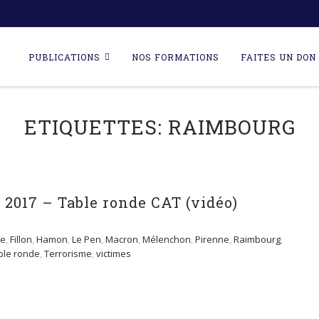
Skip
to
PUBLICATIONS
NOS FORMATIONS
FAITES UN DON 
content
ETIQUETTES:
RAIMBOURG
e 2017 – Table ronde CAT (vidéo)
le
,
Fillon
,
Hamon
,
Le Pen
,
Macron
,
Mélenchon
,
Pirenne
,
Raimbourg
,
ble ronde
,
Terrorisme
,
victimes