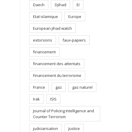
Daech
Djihad
EI
Etat islamique
Europe
European jihad watch
extorsions
faux-papiers
financement
financement des attentats
Financement du terrorisme
France
gaz
gaz naturel
Irak
ISIS
Journal of Policing Intelligence and
Counter Terrorism
judiciarisation
Justice