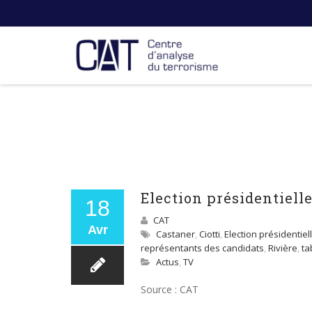
Election présidentiell
18
CAT
Avr
Castaner
,
Ciotti
,
Election présidentiel
représentants des candidats
,
Rivière
,
ta
Actus
,
TV
Source : CAT