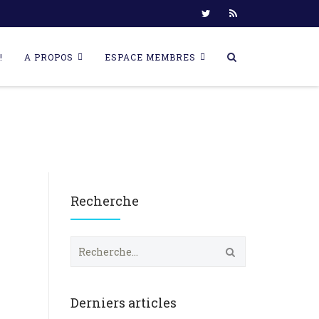
!
A PROPOS
ESPACE MEMBRES
Recherche
R
e
c
h
e
Derniers articles
r