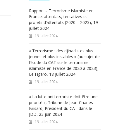
c
h
Rapport – Terrorisme islamiste en
e
France: attentats, tentatives et
r
projets d’attentats (2020 – 2023), 19
juillet 2024
:
19 juillet 2024
« Terrorisme : des djihadistes plus
jeunes et plus instables » (au sujet de
l’étude du CAT sur le terrorisme
islamiste en France de 2020 à 2023),
Le Figaro, 18 juillet 2024
19 juillet 2024
« La lutte antiterroriste doit être une
priorité », Tribune de Jean-Charles
Brisard, Président du CAT dans le
JDD, 23 juin 2024
19 juillet 2024