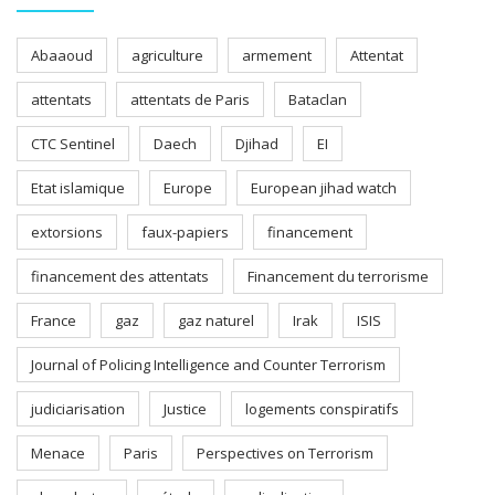
Abaaoud
agriculture
armement
Attentat
attentats
attentats de Paris
Bataclan
CTC Sentinel
Daech
Djihad
EI
Etat islamique
Europe
European jihad watch
extorsions
faux-papiers
financement
financement des attentats
Financement du terrorisme
France
gaz
gaz naturel
Irak
ISIS
Journal of Policing Intelligence and Counter Terrorism
judiciarisation
Justice
logements conspiratifs
Menace
Paris
Perspectives on Terrorism