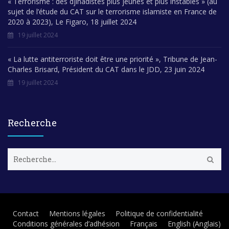
« Terrorisme : des djihadistes plus jeunes et plus instables » (au
sujet de l’étude du CAT sur le terrorisme islamiste en France de
2020 à 2023), Le Figaro, 18 juillet 2024
19 juillet 2024
« La lutte antiterroriste doit être une priorité », Tribune de Jean-
Charles Brisard, Président du CAT dans le JDD, 23 juin 2024
19 juillet 2024
Recherche
R
e
c
h
e
r
Contact
Mentions légales
Politique de confidentialité
c
Conditions générales d’adhésion
Français
English
(
Anglais
)
h