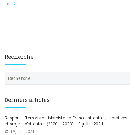
Lire
Recherche
R
e
c
h
e
Derniers articles
r
c
h
Rapport – Terrorisme islamiste en France: attentats, tentatives
e
et projets d’attentats (2020 – 2023), 19 juillet 2024
r
19 juillet 2024