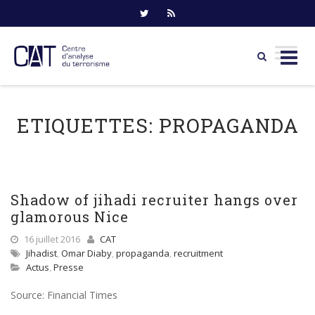
Skip
to
ETIQUETTES:
PROPAGANDA
content
Shadow of jihadi recruiter hangs over
glamorous Nice
16 juillet 2016
CAT
Jihadist
,
Omar Diaby
,
propaganda
,
recruitment
Actus
,
Presse
Source: Financial Times