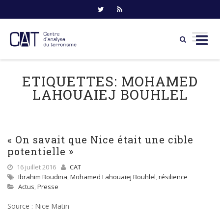
Skip
to
ETIQUETTES:
MOHAMED
content
LAHOUAIEJ BOUHLEL
« On savait que Nice était une cible
potentielle »
16 juillet 2016
CAT
Ibrahim Boudina
,
Mohamed Lahouaiej Bouhlel
,
résilience
Actus
,
Presse
Source : Nice Matin