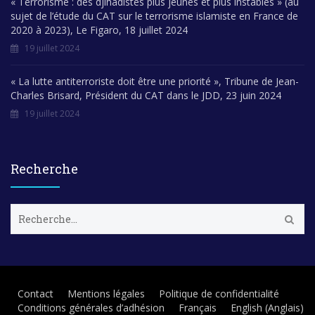
« Terrorisme : des djihadistes plus jeunes et plus instables » (au
sujet de l’étude du CAT sur le terrorisme islamiste en France de
2020 à 2023), Le Figaro, 18 juillet 2024
19 juillet 2024
« La lutte antiterroriste doit être une priorité », Tribune de Jean-
Charles Brisard, Président du CAT dans le JDD, 23 juin 2024
19 juillet 2024
Recherche
R
e
c
h
e
r
Contact
Mentions légales
Politique de confidentialité
c
Conditions générales d’adhésion
Français
English
(
Anglais
)
h