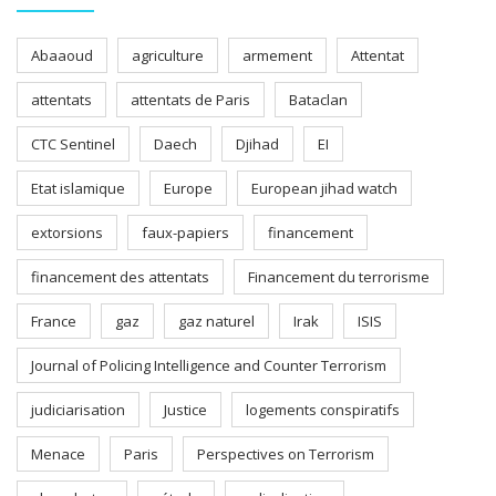
Abaaoud
agriculture
armement
Attentat
attentats
attentats de Paris
Bataclan
CTC Sentinel
Daech
Djihad
EI
Etat islamique
Europe
European jihad watch
extorsions
faux-papiers
financement
financement des attentats
Financement du terrorisme
France
gaz
gaz naturel
Irak
ISIS
Journal of Policing Intelligence and Counter Terrorism
judiciarisation
Justice
logements conspiratifs
Menace
Paris
Perspectives on Terrorism