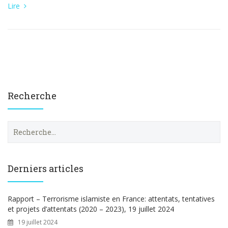
Lire
Recherche
R
e
c
h
e
Derniers articles
r
c
h
Rapport – Terrorisme islamiste en France: attentats, tentatives
e
et projets d’attentats (2020 – 2023), 19 juillet 2024
r
19 juillet 2024