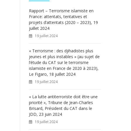
c
h
Rapport – Terrorisme islamiste en
e
France: attentats, tentatives et
r
projets d’attentats (2020 – 2023), 19
juillet 2024
:
19 juillet 2024
« Terrorisme : des djihadistes plus
jeunes et plus instables » (au sujet de
l’étude du CAT sur le terrorisme
islamiste en France de 2020 à 2023),
Le Figaro, 18 juillet 2024
19 juillet 2024
« La lutte antiterroriste doit être une
priorité », Tribune de Jean-Charles
Brisard, Président du CAT dans le
JDD, 23 juin 2024
19 juillet 2024