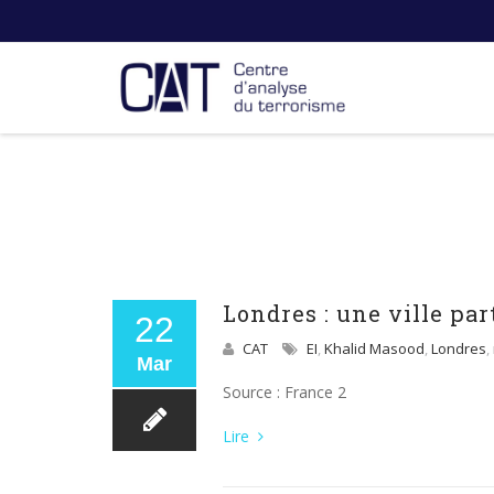
Londres : une ville pa
22
CAT
EI
,
Khalid Masood
,
Londres
,
Mar
Source : France 2
Lire