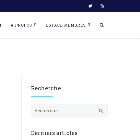
!
A PROPOS
ESPACE MEMBRES
Recherche
R
e
c
h
e
Derniers articles
r