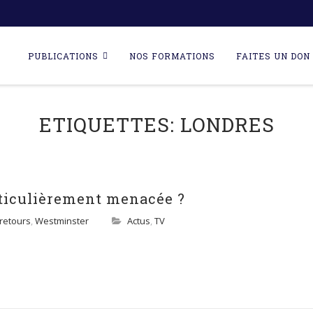
Skip
to
PUBLICATIONS
NOS FORMATIONS
FAITES UN DON 
content
ETIQUETTES:
LONDRES
rticulièrement menacée ?
retours
,
Westminster
Actus
,
TV