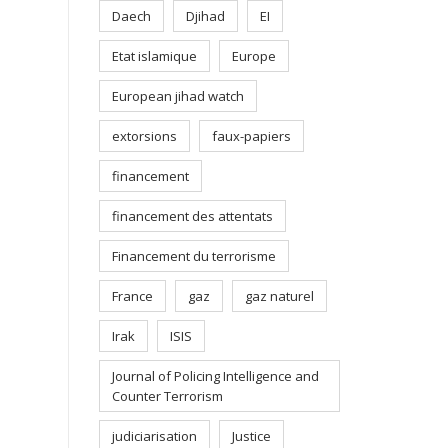
Daech
Djihad
EI
Etat islamique
Europe
European jihad watch
extorsions
faux-papiers
financement
financement des attentats
Financement du terrorisme
France
gaz
gaz naturel
Irak
ISIS
Journal of Policing Intelligence and
Counter Terrorism
judiciarisation
Justice