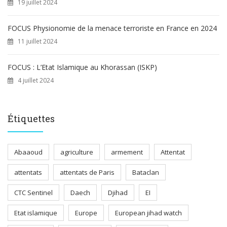
19 juillet 2024
FOCUS Physionomie de la menace terroriste en France en 2024
11 juillet 2024
FOCUS : L’Etat Islamique au Khorassan (ISKP)
4 juillet 2024
Étiquettes
Abaaoud
agriculture
armement
Attentat
attentats
attentats de Paris
Bataclan
CTC Sentinel
Daech
Djihad
EI
Etat islamique
Europe
European jihad watch