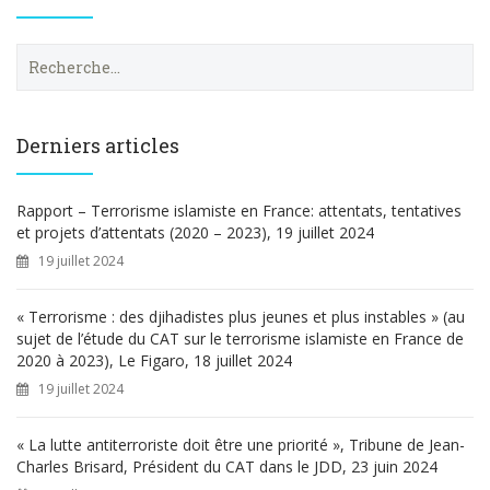
R
e
c
h
e
Derniers articles
r
c
h
Rapport – Terrorisme islamiste en France: attentats, tentatives
e
et projets d’attentats (2020 – 2023), 19 juillet 2024
r
19 juillet 2024
:
« Terrorisme : des djihadistes plus jeunes et plus instables » (au
sujet de l’étude du CAT sur le terrorisme islamiste en France de
2020 à 2023), Le Figaro, 18 juillet 2024
19 juillet 2024
« La lutte antiterroriste doit être une priorité », Tribune de Jean-
Charles Brisard, Président du CAT dans le JDD, 23 juin 2024