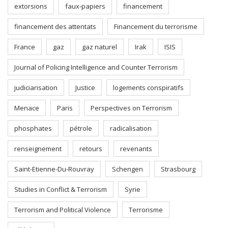
extorsions
faux-papiers
financement
financement des attentats
Financement du terrorisme
France
gaz
gaz naturel
Irak
ISIS
Journal of Policing Intelligence and Counter Terrorism
judiciarisation
Justice
logements conspiratifs
Menace
Paris
Perspectives on Terrorism
phosphates
pétrole
radicalisation
renseignement
retours
revenants
Saint-Etienne-Du-Rouvray
Schengen
Strasbourg
Studies in Conflict & Terrorism
Syrie
Terrorism and Political Violence
Terrorisme