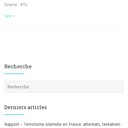
Source : RTL
Lire
Recherche
R
e
c
h
e
Derniers articles
r
c
h
Rapport – Terrorisme islamiste en France: attentats, tentatives