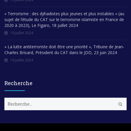
« Terrorisme : des djihadistes plus jeunes et plus instables » (au
sujet de l’étude du CAT sur le terrorisme islamiste en France de
2020 à 2023), Le Figaro, 18 juillet 2024
19 juillet 2024
« La lutte antiterroriste doit être une priorité », Tribune de Jean-
Charles Brisard, Président du CAT dans le JDD, 23 juin 2024
19 juillet 2024
Recherche
R
e
c
h
e
r