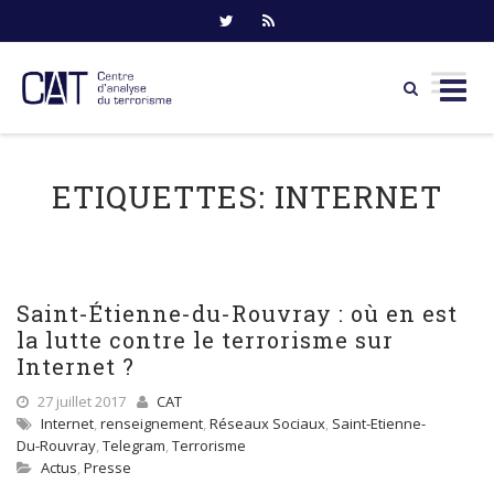
Skip
to
ETIQUETTES:
INTERNET
content
Saint-Étienne-du-Rouvray : où en est
la lutte contre le terrorisme sur
Internet ?
27 juillet 2017
CAT
Internet
,
renseignement
,
Réseaux Sociaux
,
Saint-Etienne-
Du-Rouvray
,
Telegram
,
Terrorisme
Actus
,
Presse