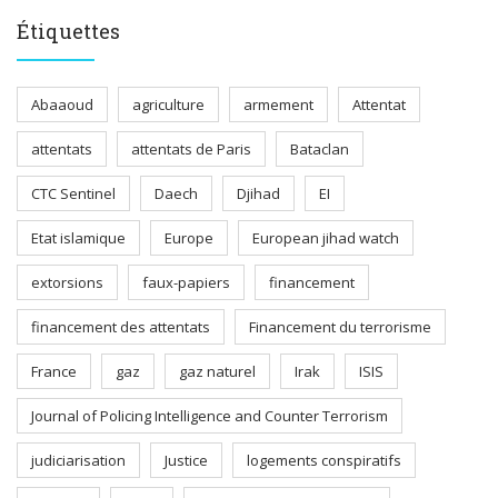
Étiquettes
Abaaoud
agriculture
armement
Attentat
attentats
attentats de Paris
Bataclan
CTC Sentinel
Daech
Djihad
EI
Etat islamique
Europe
European jihad watch
extorsions
faux-papiers
financement
financement des attentats
Financement du terrorisme
France
gaz
gaz naturel
Irak
ISIS
Journal of Policing Intelligence and Counter Terrorism
judiciarisation
Justice
logements conspiratifs