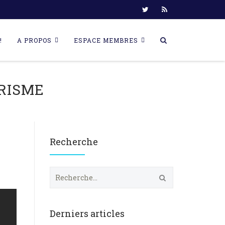
!
A PROPOS
ESPACE MEMBRES
RISME
Recherche
R
e
c
h
e
Derniers articles
r