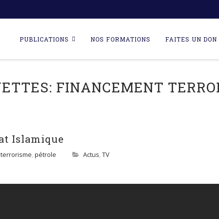
Skip
to
PUBLICATIONS
NOS FORMATIONS
FAITES UN DON 
content
UETTES:
FINANCEMENT TERRO
at Islamique
terrorisme
,
pétrole
Actus
,
TV