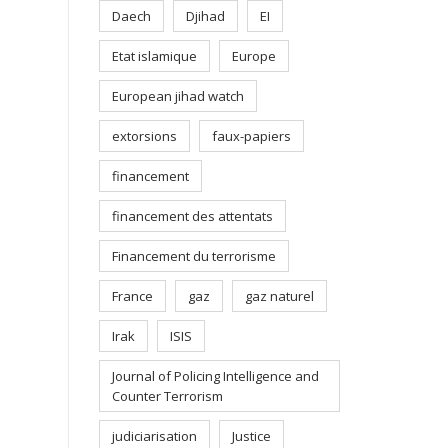
Daech
Djihad
EI
Etat islamique
Europe
European jihad watch
extorsions
faux-papiers
financement
financement des attentats
Financement du terrorisme
France
gaz
gaz naturel
Irak
ISIS
Journal of Policing Intelligence and
Counter Terrorism
judiciarisation
Justice