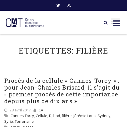
Skip
to
ETIQUETTES:
FILIÈRE
content
Procès de la cellule « Cannes-Torcy » :
pour Jean-Charles Brisard, il s’agit du
« premier procès de cette importance
depuis plus de dix ans »
28 avril 2017
CAT
Cannes Torcy
,
Cellule
,
Djihad
,
filière
,
Jérémie Louis-Sydney
,
Syrie
,
Terrorisme