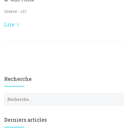
Actus
,
Presse
Source : LCI
Lire
Recherche
R
e
c
h
e
Derniers articles
r