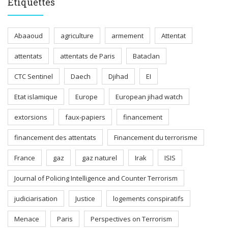
Étiquettes
Abaaoud
agriculture
armement
Attentat
attentats
attentats de Paris
Bataclan
CTC Sentinel
Daech
Djihad
EI
Etat islamique
Europe
European jihad watch
extorsions
faux-papiers
financement
financement des attentats
Financement du terrorisme
France
gaz
gaz naturel
Irak
ISIS
Journal of Policing Intelligence and Counter Terrorism
judiciarisation
Justice
logements conspiratifs
Menace
Paris
Perspectives on Terrorism