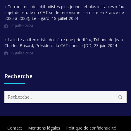
« Terrorisme : des djihadistes plus jeunes et plus instables » (au
sujet de l’étude du CAT sur le terrorisme islamiste en France de
2020 à 2023), Le Figaro, 18 juillet 2024
19 juillet 2024
« La lutte antiterroriste doit être une priorité », Tribune de Jean-
Charles Brisard, Président du CAT dans le JDD, 23 juin 2024
19 juillet 2024
Recherche
R
e
c
h
e
r
Contact
Mentions légales
Politique de confidentialité
c