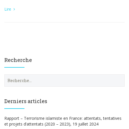
Lire
Recherche
R
e
c
h
e
Derniers articles
r
c
h
Rapport – Terrorisme islamiste en France: attentats, tentatives
e
et projets d’attentats (2020 – 2023), 19 juillet 2024
r