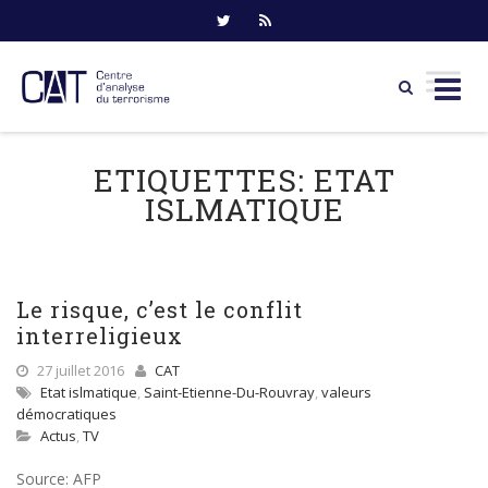
Skip
to
ETIQUETTES:
ETAT
content
ISLMATIQUE
Le risque, c’est le conflit
interreligieux
27 juillet 2016
CAT
Etat islmatique
,
Saint-Etienne-Du-Rouvray
,
valeurs
démocratiques
Actus
,
TV
Source: AFP