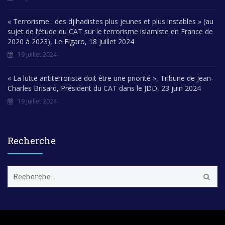
« Terrorisme : des djihadistes plus jeunes et plus instables » (au
sujet de l’étude du CAT sur le terrorisme islamiste en France de
2020 à 2023), Le Figaro, 18 juillet 2024
19 juillet 2024
« La lutte antiterroriste doit être une priorité », Tribune de Jean-
Charles Brisard, Président du CAT dans le JDD, 23 juin 2024
19 juillet 2024
Recherche
R
e
c
h
e
r