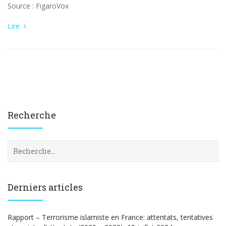
Source : FigaroVox
Lire
Recherche
R
e
c
h
e
Derniers articles
r
c
h
Rapport – Terrorisme islamiste en France: attentats, tentatives
e