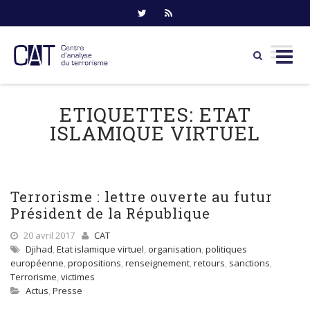
Skip
to
ETIQUETTES:
ETAT
content
ISLAMIQUE VIRTUEL
Terrorisme : lettre ouverte au futur
Président de la République
20 avril 2017
CAT
Djihad
,
Etat islamique virtuel
,
organisation
,
politiques
européenne
,
propositions
,
renseignement
,
retours
,
sanctions
,
Terrorisme
,
victimes
Actus
,
Presse