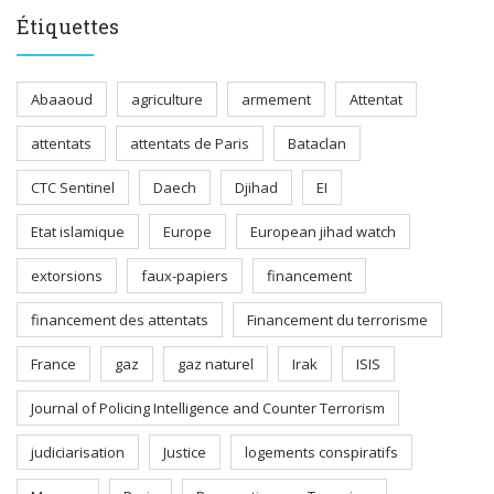
Étiquettes
Abaaoud
agriculture
armement
Attentat
attentats
attentats de Paris
Bataclan
CTC Sentinel
Daech
Djihad
EI
Etat islamique
Europe
European jihad watch
extorsions
faux-papiers
financement
financement des attentats
Financement du terrorisme
France
gaz
gaz naturel
Irak
ISIS
Journal of Policing Intelligence and Counter Terrorism
judiciarisation
Justice
logements conspiratifs