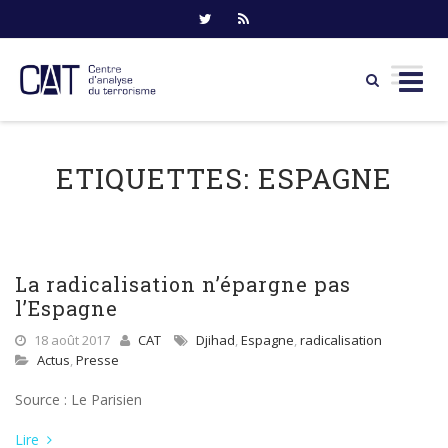
Skip
to
ETIQUETTES:
ESPAGNE
content
La radicalisation n’épargne pas
l’Espagne
18 août 2017
CAT
Djihad
,
Espagne
,
radicalisation
Actus
,
Presse
Source : Le Parisien
Lire