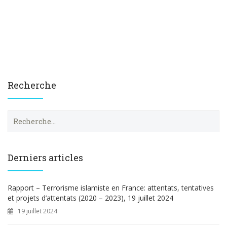
Recherche
R
e
c
h
e
Derniers articles
r
c
h
Rapport – Terrorisme islamiste en France: attentats, tentatives
e
et projets d’attentats (2020 – 2023), 19 juillet 2024
r
19 juillet 2024
: