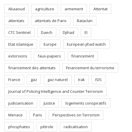
Abaaoud
agriculture
armement
Attentat
attentats
attentats de Paris
Bataclan
CTC Sentinel
Daech
Djihad
EI
Etat islamique
Europe
European jihad watch
extorsions
faux-papiers
financement
financement des attentats
Financement du terrorisme
France
gaz
gaz naturel
Irak
ISIS
Journal of Policing Intelligence and Counter Terrorism
judiciarisation
Justice
logements conspiratifs
Menace
Paris
Perspectives on Terrorism
phosphates
pétrole
radicalisation