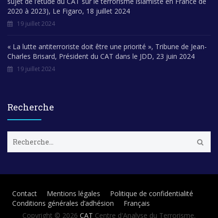
sujet de l’étude du CAT sur le terrorisme islamiste en France de
2020 à 2023), Le Figaro, 18 juillet 2024
19 juillet 2024
« La lutte antiterroriste doit être une priorité », Tribune de Jean-
Charles Brisard, Président du CAT dans le JDD, 23 juin 2024
19 juillet 2024
Recherche
R
e
c
h
e
r
Contact
Mentions légales
Politique de confidentialité
c
Conditions générales d’adhésion
Français
h
e
Copyright © 2026
CAT
Centre d'Analyse du Terrorisme.