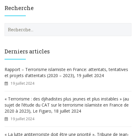
Recherche
R
e
c
h
e
Derniers articles
r
c
h
Rapport – Terrorisme islamiste en France: attentats, tentatives
e
et projets d’attentats (2020 – 2023), 19 juillet 2024
r
19 juillet 2024
:
« Terrorisme : des djihadistes plus jeunes et plus instables » (au
sujet de l’étude du CAT sur le terrorisme islamiste en France de
2020 à 2023), Le Figaro, 18 juillet 2024
19 juillet 2024
« La lutte antiterroriste doit être une priorité », Tribune de Jean-