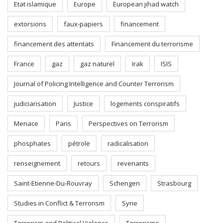
Etat islamique
Europe
European jihad watch
extorsions
faux-papiers
financement
financement des attentats
Financement du terrorisme
France
gaz
gaz naturel
Irak
ISIS
Journal of Policing Intelligence and Counter Terrorism
judiciarisation
Justice
logements conspiratifs
Menace
Paris
Perspectives on Terrorism
phosphates
pétrole
radicalisation
renseignement
retours
revenants
Saint-Etienne-Du-Rouvray
Schengen
Strasbourg
Studies in Conflict & Terrorism
Syrie