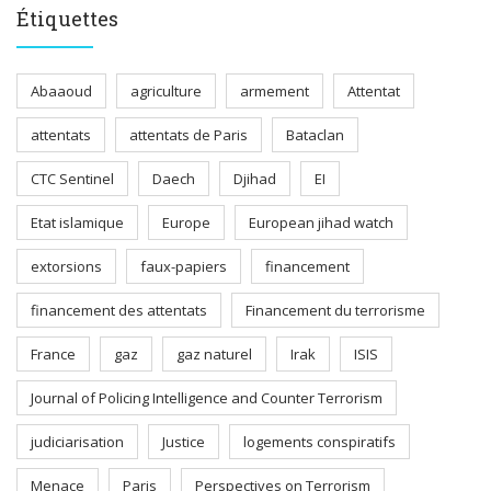
Étiquettes
Abaaoud
agriculture
armement
Attentat
attentats
attentats de Paris
Bataclan
CTC Sentinel
Daech
Djihad
EI
Etat islamique
Europe
European jihad watch
extorsions
faux-papiers
financement
financement des attentats
Financement du terrorisme
France
gaz
gaz naturel
Irak
ISIS
Journal of Policing Intelligence and Counter Terrorism
judiciarisation
Justice
logements conspiratifs
Menace
Paris
Perspectives on Terrorism