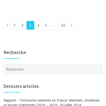
1
2
3
4
5
…
52
Recherche
R
e
c
h
e
Derniers articles
r
c
h
Rapport – Terrorisme islamiste en France: attentats, tentatives
e
et projets d’attentats (2020 – 2023), 19 juillet 2024