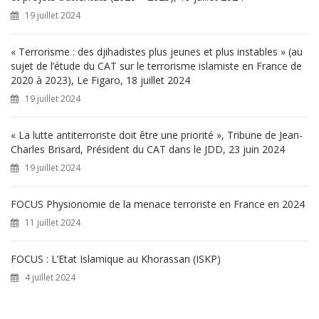
r
19 juillet 2024
:
« Terrorisme : des djihadistes plus jeunes et plus instables » (au
sujet de l’étude du CAT sur le terrorisme islamiste en France de
2020 à 2023), Le Figaro, 18 juillet 2024
19 juillet 2024
« La lutte antiterroriste doit être une priorité », Tribune de Jean-
Charles Brisard, Président du CAT dans le JDD, 23 juin 2024
19 juillet 2024
FOCUS Physionomie de la menace terroriste en France en 2024
11 juillet 2024
FOCUS : L’Etat Islamique au Khorassan (ISKP)
4 juillet 2024