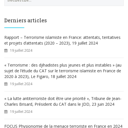
e
c
h
e
Derniers articles
r
c
h
Rapport – Terrorisme islamiste en France: attentats, tentatives
e
et projets d’attentats (2020 – 2023), 19 juillet 2024
r
19 juillet 2024
:
« Terrorisme : des djihadistes plus jeunes et plus instables » (au
sujet de l’étude du CAT sur le terrorisme islamiste en France de
2020 à 2023), Le Figaro, 18 juillet 2024
19 juillet 2024
« La lutte antiterroriste doit être une priorité », Tribune de Jean-
Charles Brisard, Président du CAT dans le JDD, 23 juin 2024
19 juillet 2024
FOCUS Physionomie de la menace terroriste en France en 2024