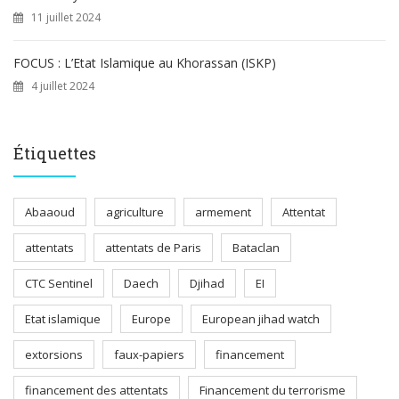
11 juillet 2024
FOCUS : L’Etat Islamique au Khorassan (ISKP)
4 juillet 2024
Étiquettes
Abaaoud
agriculture
armement
Attentat
attentats
attentats de Paris
Bataclan
CTC Sentinel
Daech
Djihad
EI
Etat islamique
Europe
European jihad watch
extorsions
faux-papiers
financement
financement des attentats
Financement du terrorisme