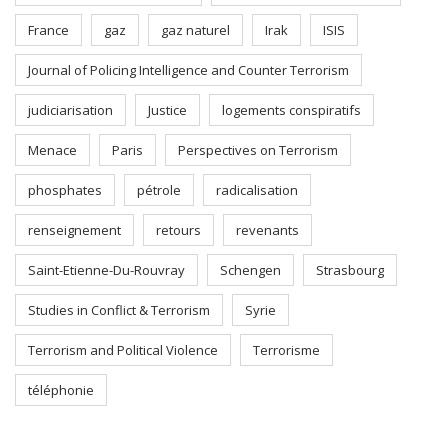
France
gaz
gaz naturel
Irak
ISIS
Journal of Policing Intelligence and Counter Terrorism
judiciarisation
Justice
logements conspiratifs
Menace
Paris
Perspectives on Terrorism
phosphates
pétrole
radicalisation
renseignement
retours
revenants
Saint-Etienne-Du-Rouvray
Schengen
Strasbourg
Studies in Conflict & Terrorism
Syrie
Terrorism and Political Violence
Terrorisme
téléphonie