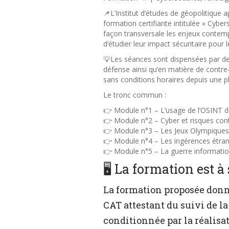
📌L’Institut d’études de géopolitique 
formation certifiante intitulée « Cyber
façon transversale les enjeux contempora
d’étudier leur impact sécuritaire pour l
💡Les séances sont dispensées par des
défense ainsi qu’en matière de contre-t
sans conditions horaires depuis une 
Le tronc commun :
👉 Module n°1 – L’usage de l’OSINT d
👉 Module n°2 – Cyber et risques co
👉 Module n°3 – Les Jeux Olympiques 
👉 Module n°4 – Les ingérences étrangè
👉 Module n°5 – La guerre information
🖥️ La formation est à
La formation proposée donne 
CAT attestant du suivi de la
conditionnée par la réalisat