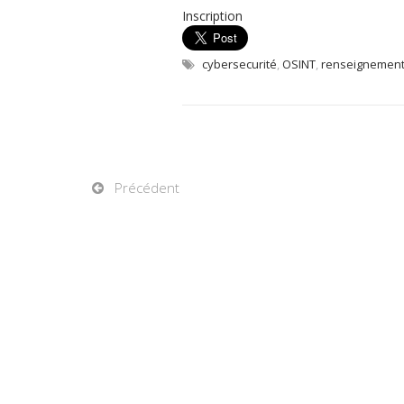
Inscription
cybersecurité
,
OSINT
,
renseignemen
Précédent