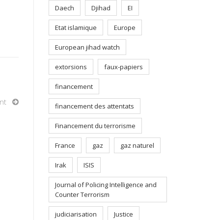
Daech
Djihad
EI
Etat islamique
Europe
European jihad watch
extorsions
faux-papiers
financement
nt
financement des attentats
Financement du terrorisme
France
gaz
gaz naturel
Irak
ISIS
Journal of Policing Intelligence and
Counter Terrorism
judiciarisation
Justice