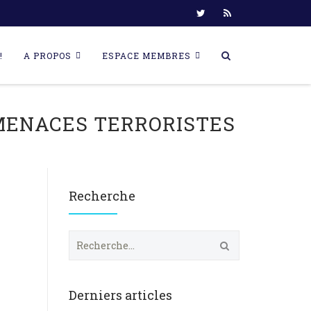
!
A PROPOS
ESPACE MEMBRES
MENACES TERRORISTES
Recherche
R
e
c
h
e
Derniers articles
r