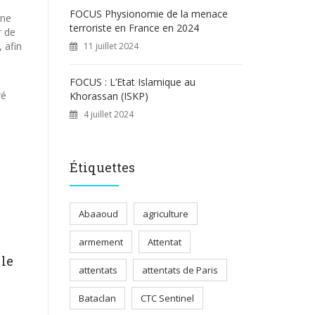
FOCUS Physionomie de la menace
une
terroriste en France en 2024
r de
, afin
11 juillet 2024
FOCUS : L’Etat Islamique au
ré
Khorassan (ISKP)
4 juillet 2024
Étiquettes
Abaaoud
agriculture
armement
Attentat
 le
attentats
attentats de Paris
Bataclan
CTC Sentinel