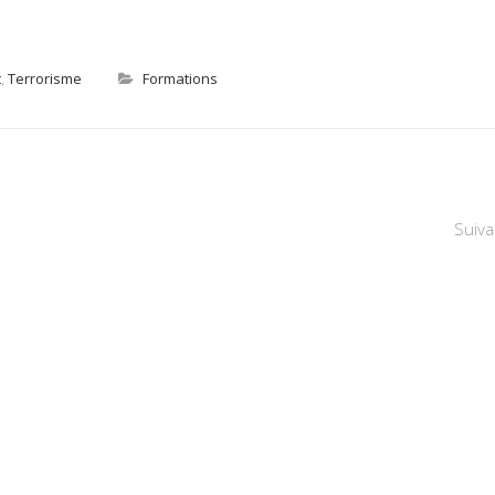
t
,
Terrorisme
Formations
Suiva