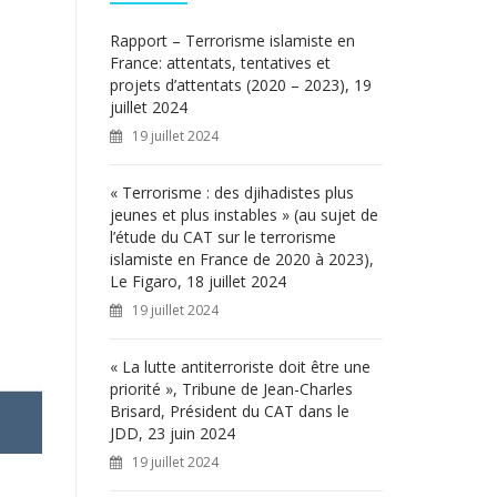
c
h
Rapport – Terrorisme islamiste en
e
France: attentats, tentatives et
r
projets d’attentats (2020 – 2023), 19
juillet 2024
:
19 juillet 2024
« Terrorisme : des djihadistes plus
jeunes et plus instables » (au sujet de
l’étude du CAT sur le terrorisme
islamiste en France de 2020 à 2023),
Le Figaro, 18 juillet 2024
19 juillet 2024
« La lutte antiterroriste doit être une
priorité », Tribune de Jean-Charles
Brisard, Président du CAT dans le
JDD, 23 juin 2024
19 juillet 2024