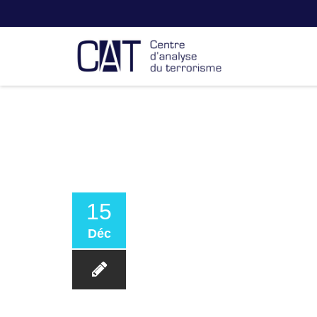
15
Déc