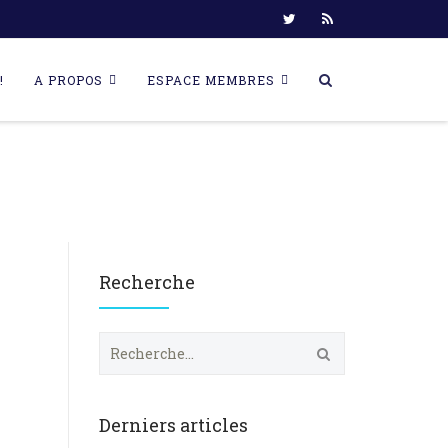
!
A PROPOS
ESPACE MEMBRES
Recherche
R
e
c
h
e
Derniers articles
r