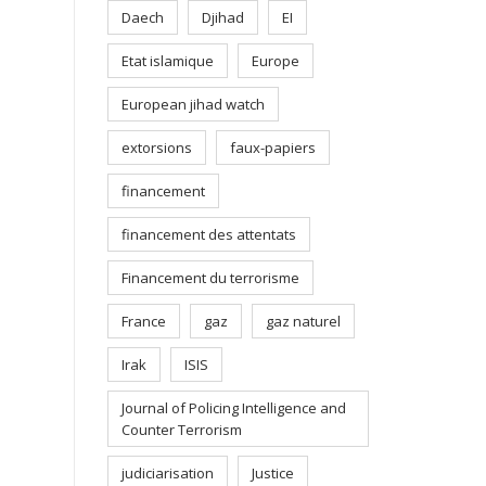
Daech
Djihad
EI
Etat islamique
Europe
European jihad watch
extorsions
faux-papiers
financement
financement des attentats
Financement du terrorisme
France
gaz
gaz naturel
Irak
ISIS
Journal of Policing Intelligence and
Counter Terrorism
judiciarisation
Justice