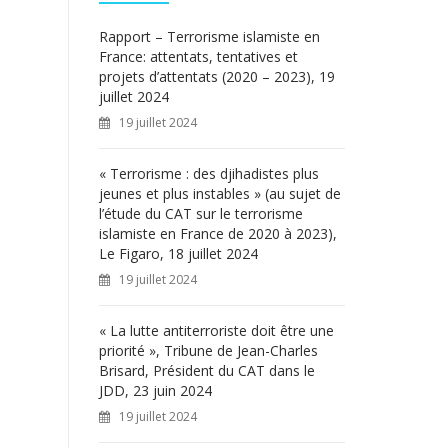
c
h
Rapport – Terrorisme islamiste en
e
France: attentats, tentatives et
r
projets d’attentats (2020 – 2023), 19
juillet 2024
:
19 juillet 2024
« Terrorisme : des djihadistes plus
jeunes et plus instables » (au sujet de
l’étude du CAT sur le terrorisme
islamiste en France de 2020 à 2023),
Le Figaro, 18 juillet 2024
19 juillet 2024
« La lutte antiterroriste doit être une
priorité », Tribune de Jean-Charles
Brisard, Président du CAT dans le
JDD, 23 juin 2024
19 juillet 2024