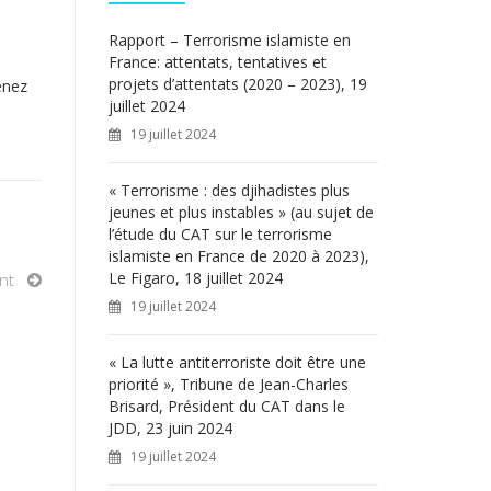
c
h
Rapport – Terrorisme islamiste en
e
France: attentats, tentatives et
r
projets d’attentats (2020 – 2023), 19
enez
juillet 2024
:
19 juillet 2024
« Terrorisme : des djihadistes plus
jeunes et plus instables » (au sujet de
l’étude du CAT sur le terrorisme
islamiste en France de 2020 à 2023),
Le Figaro, 18 juillet 2024
nt
19 juillet 2024
« La lutte antiterroriste doit être une
priorité », Tribune de Jean-Charles
Brisard, Président du CAT dans le
JDD, 23 juin 2024
19 juillet 2024