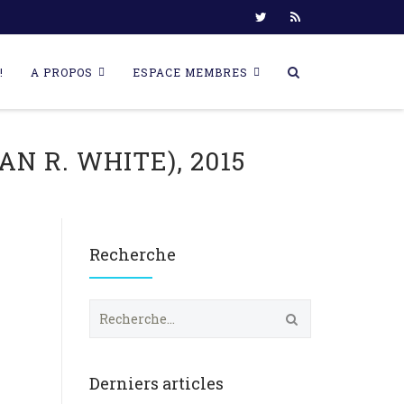
!
A PROPOS
ESPACE MEMBRES
 R. WHITE), 2015
Recherche
R
e
c
h
e
Derniers articles
r