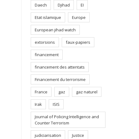
Daech
Djihad
EI
Etat islamique
Europe
European jihad watch
extorsions
faux-papiers
financement
financement des attentats
Financement du terrorisme
France
gaz
gaz naturel
Irak
ISIS
Journal of Policing Intelligence and
Counter Terrorism
judiciarisation
Justice