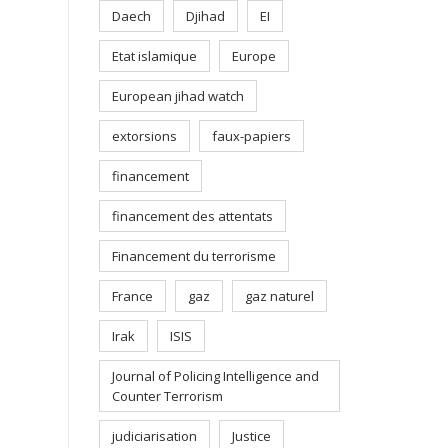
Daech
Djihad
EI
Etat islamique
Europe
European jihad watch
extorsions
faux-papiers
financement
financement des attentats
Financement du terrorisme
France
gaz
gaz naturel
Irak
ISIS
Journal of Policing Intelligence and
Counter Terrorism
judiciarisation
Justice