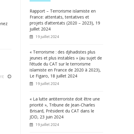
c
h
Rapport – Terrorisme islamiste en
e
France: attentats, tentatives et
r
projets d’attentats (2020 – 2023), 19
enez
juillet 2024
:
19 juillet 2024
« Terrorisme : des djihadistes plus
jeunes et plus instables » (au sujet de
l’étude du CAT sur le terrorisme
islamiste en France de 2020 à 2023),
Le Figaro, 18 juillet 2024
nt
19 juillet 2024
« La lutte antiterroriste doit être une
priorité », Tribune de Jean-Charles
Brisard, Président du CAT dans le
JDD, 23 juin 2024
19 juillet 2024