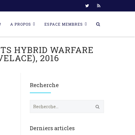
!
A PROPOS
ESPACE MEMBRES
TS HYBRID WARFARE
ELACE), 2016
Recherche
R
e
c
h
e
Derniers articles
r