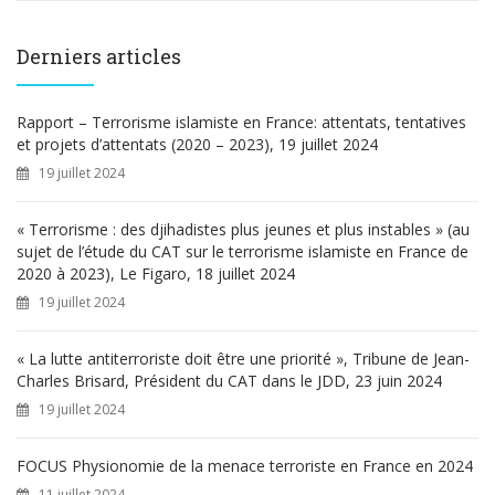
c
h
e
Derniers articles
r
c
h
Rapport – Terrorisme islamiste en France: attentats, tentatives
e
et projets d’attentats (2020 – 2023), 19 juillet 2024
r
19 juillet 2024
:
« Terrorisme : des djihadistes plus jeunes et plus instables » (au
sujet de l’étude du CAT sur le terrorisme islamiste en France de
2020 à 2023), Le Figaro, 18 juillet 2024
19 juillet 2024
« La lutte antiterroriste doit être une priorité », Tribune de Jean-
Charles Brisard, Président du CAT dans le JDD, 23 juin 2024
19 juillet 2024
FOCUS Physionomie de la menace terroriste en France en 2024
11 juillet 2024