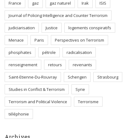
France
gaz
gaz naturel
Irak
ISIS
Journal of Policing Intelligence and Counter Terrorism
judiciarisation
Justice
logements conspiratifs
Menace
Paris
Perspectives on Terrorism
phosphates
pétrole
radicalisation
renseignement
retours
revenants
Saint-Etienne-Du-Rouvray
Schengen
Strasbourg
Studies in Conflict & Terrorism
Syrie
Terrorism and Political Violence
Terrorisme
téléphonie
Archives