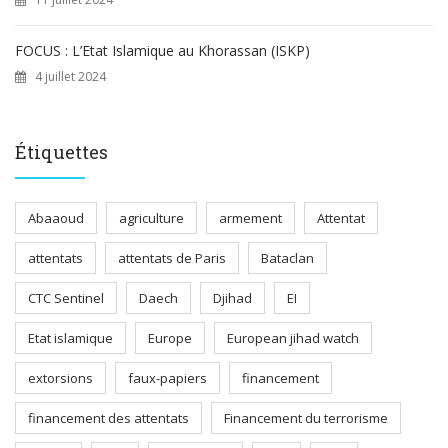
FOCUS : L’Etat Islamique au Khorassan (ISKP)
4 juillet 2024
Étiquettes
Abaaoud
agriculture
armement
Attentat
attentats
attentats de Paris
Bataclan
CTC Sentinel
Daech
Djihad
EI
Etat islamique
Europe
European jihad watch
extorsions
faux-papiers
financement
financement des attentats
Financement du terrorisme