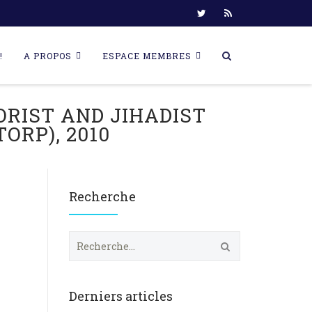
!
A PROPOS
ESPACE MEMBRES
RIST AND JIHADIST
RP), 2010
Recherche
R
e
c
h
e
Derniers articles
r