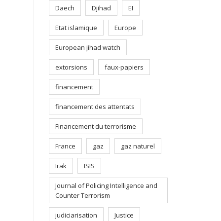
Daech
Djihad
EI
Etat islamique
Europe
European jihad watch
extorsions
faux-papiers
financement
financement des attentats
Financement du terrorisme
France
gaz
gaz naturel
Irak
ISIS
Journal of Policing Intelligence and
Counter Terrorism
judiciarisation
Justice