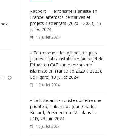
c
h
Rapport – Terrorisme islamiste en
e
France: attentats, tentatives et
r
projets d’attentats (2020 – 2023), 19
enez
juillet 2024
:
19 juillet 2024
« Terrorisme : des djihadistes plus
jeunes et plus instables » (au sujet de
l’étude du CAT sur le terrorisme
islamiste en France de 2020 à 2023),
Le Figaro, 18 juillet 2024
nt
19 juillet 2024
« La lutte antiterroriste doit être une
priorité », Tribune de Jean-Charles
Brisard, Président du CAT dans le
JDD, 23 juin 2024
19 juillet 2024