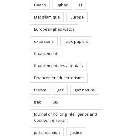
Daech
Djihad
EI
Etat islamique
Europe
European jihad watch
extorsions
faux-papiers
financement
financement des attentats
Financement du terrorisme
France
gaz
gaz naturel
Irak
ISIS
Journal of Policing Intelligence and
Counter Terrorism
judiciarisation
Justice