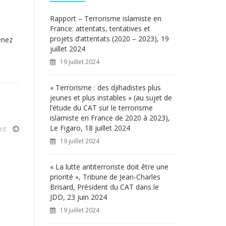
c
h
Rapport – Terrorisme islamiste en
e
France: attentats, tentatives et
r
projets d’attentats (2020 – 2023), 19
enez
juillet 2024
:
19 juillet 2024
« Terrorisme : des djihadistes plus
jeunes et plus instables » (au sujet de
l’étude du CAT sur le terrorisme
islamiste en France de 2020 à 2023),
Le Figaro, 18 juillet 2024
nt
19 juillet 2024
« La lutte antiterroriste doit être une
priorité », Tribune de Jean-Charles
Brisard, Président du CAT dans le
JDD, 23 juin 2024
19 juillet 2024