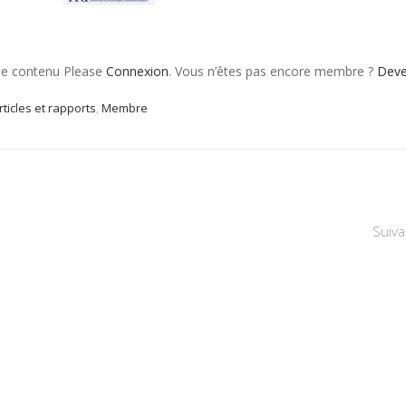
 le contenu Please
Connexion
. Vous n’êtes pas encore membre ?
Dev
rticles et rapports
,
Membre
Suiva