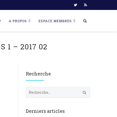
!
A PROPOS
ESPACE MEMBRES
 1 – 2017 02
Recherche
R
e
c
h
e
Derniers articles
r