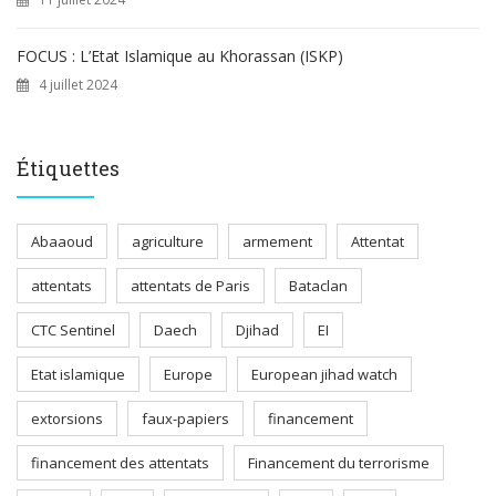
FOCUS : L’Etat Islamique au Khorassan (ISKP)
4 juillet 2024
Étiquettes
Abaaoud
agriculture
armement
Attentat
attentats
attentats de Paris
Bataclan
CTC Sentinel
Daech
Djihad
EI
Etat islamique
Europe
European jihad watch
extorsions
faux-papiers
financement
financement des attentats
Financement du terrorisme