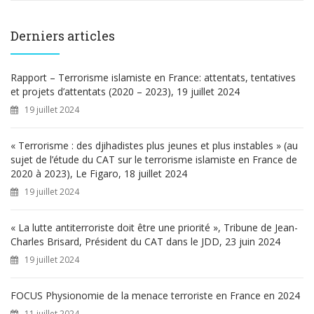
c
h
e
Derniers articles
r
c
h
Rapport – Terrorisme islamiste en France: attentats, tentatives
e
et projets d’attentats (2020 – 2023), 19 juillet 2024
r
19 juillet 2024
:
« Terrorisme : des djihadistes plus jeunes et plus instables » (au
sujet de l’étude du CAT sur le terrorisme islamiste en France de
2020 à 2023), Le Figaro, 18 juillet 2024
19 juillet 2024
« La lutte antiterroriste doit être une priorité », Tribune de Jean-
Charles Brisard, Président du CAT dans le JDD, 23 juin 2024
19 juillet 2024
FOCUS Physionomie de la menace terroriste en France en 2024
11 juillet 2024