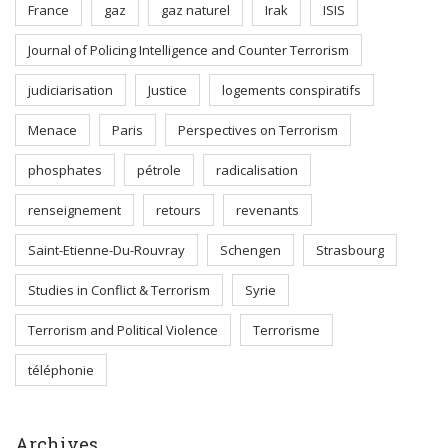
France
gaz
gaz naturel
Irak
ISIS
Journal of Policing Intelligence and Counter Terrorism
judiciarisation
Justice
logements conspiratifs
Menace
Paris
Perspectives on Terrorism
phosphates
pétrole
radicalisation
renseignement
retours
revenants
Saint-Etienne-Du-Rouvray
Schengen
Strasbourg
Studies in Conflict & Terrorism
Syrie
Terrorism and Political Violence
Terrorisme
téléphonie
Archives